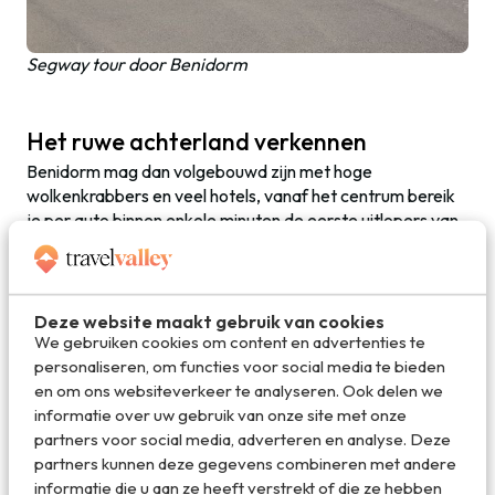
Segway tour door Benidorm
Het ruwe achterland verkennen
Benidorm mag dan volgebouwd zijn met hoge
wolkenkrabbers en veel hotels, vanaf het centrum bereik
je per auto binnen enkele minuten de eerste uitlopers van
de hoge gebergten en bevind je je in een heel andere
wereld. De bergen lenen zich uitstekend voor het maken
van een jeepsafari of om lekker te fietsen. Tijdens een
tour door de bergen kan het aardig warm zijn.
Deze website maakt gebruik van cookies
De
watervallen van Algar
zijn een aanrader. Hier tref je
We gebruiken cookies om content en advertenties te
prachtig heldere terrassen aan waar je lekker kunt
personaliseren, om functies voor social media te bieden
afkoelen. Via een speciaal aangelegde loopplank kun je zo
en om ons websiteverkeer te analyseren. Ook delen we
het water inspringen.
informatie over uw gebruik van onze site met onze
partners voor social media, adverteren en analyse. Deze
partners kunnen deze gegevens combineren met andere
informatie die u aan ze heeft verstrekt of die ze hebben