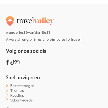
wanderlust (wŏn′dər-lŭst′)
A very strong or irresistible impulse to travel.
Volg onze socials
Snel navigeren
Bestemmingen
Thema’s
Roadtrip
Vakantiedeals