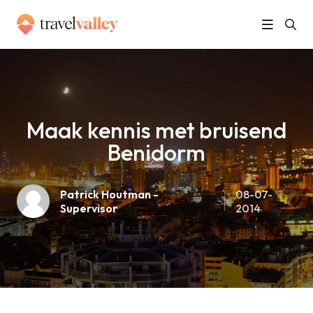
»
Home
Maak kennis met bruisend Benidorm
Maak kennis met bruisend
Benidorm
Patrick Houtman -
08-07-
Supervisor
2014