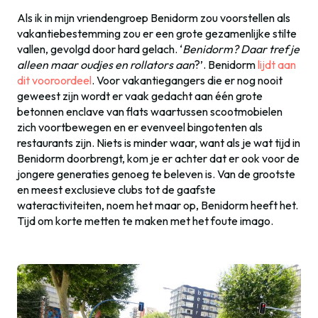
Als ik in mijn vriendengroep Benidorm zou voorstellen als
vakantiebestemming zou er een grote gezamenlijke stilte
vallen, gevolgd door hard gelach. ‘
Benidorm? Daar tref je
alleen maar oudjes en rollators aan
?’. Benidorm
lijdt aan
dit vooroordeel
. Voor vakantiegangers die er nog nooit
geweest zijn wordt er vaak gedacht aan één grote
betonnen enclave van flats waartussen scootmobielen
zich voortbewegen en er evenveel bingotenten als
restaurants zijn. Niets is minder waar, want als je wat tijd in
Benidorm doorbrengt, kom je er achter dat er ook voor de
jongere generaties genoeg te beleven is. Van de grootste
en meest exclusieve clubs tot de gaafste
wateractiviteiten, noem het maar op, Benidorm heeft het.
Tijd om korte metten te maken met het foute imago.