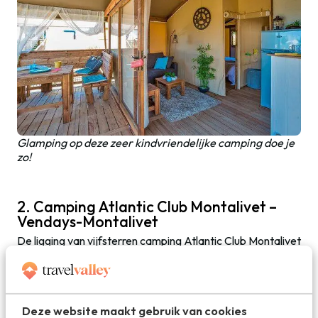
Glamping op deze zeer kindvriendelijke camping doe je
zo!
2. Camping Atlantic Club Montalivet –
Vendays-Montalivet
De ligging van vijfsterren camping Atlantic Club Montalivet
is fantastisch. Via een kort – en pittig – pad door de duinen
sta je in no-time met je blote voeten op een van de
mooiste stukjes strand aan de Atlantische Oceaan. Voor
iedereen die een glamping camping direct aan zee zoekt is
Deze website maakt gebruik van cookies