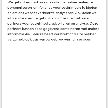
dit dus een hele goede keuze. De kids zullen zich hier geen
We gebruiken cookies om content en advertenties te
seconde gaan vervelen, want het giga waterpark met
personaliseren, om functies voor social media te bieden
waterglijbanen is een van de grote voordelen van deze
en om ons websiteverkeer te analyseren. Ook delen we
camping. Op
Camping Atlantic Club Montalivet
staat
informatie over uw gebruik van onze site met onze
kindvriendelijkheid hoog in het vaandel. Deze camping
partners voor social media, adverteren en analyse. Deze
blinkt zeker ook uit in goede animatie: er worden niet
partners kunnen deze gegevens combineren met andere
alleen volop sporttoernooien en thema-avonden
informatie die u aan ze heeft verstrekt of die ze hebben
georganiseerd, maar bijna iedere activiteit die je maar
verzameld op basis van uw gebruik van hun services.
kunt bedenken kun je hier doen. Van klassieke
campingsporten zoals tafeltennis en Jeu de boules tot
paardrijden, boomklemmen en golf. En er is zelfs een
wellness-center, mocht je toe zijn aan wat tijd voor jezelf.
↠ Glamping doe je op Atlantic Club Montalivet in luxe eco-
tenten, lodge-tenten, in een ruime stacaravan of chalet.
Kijk hier voor
meer informatie, prijzen en beschikbaarheid
.