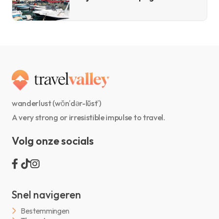
wanderlust (wŏn′dər-lŭst′)
A very strong or irresistible impulse to travel.
Volg onze socials
Snel navigeren
Bestemmingen