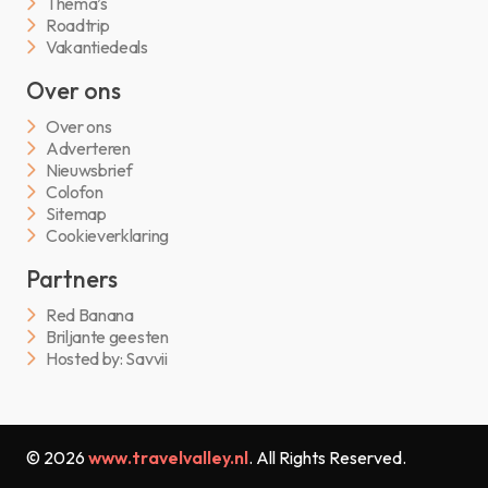
Thema’s
Roadtrip
Vakantiedeals
Over ons
Over ons
Adverteren
Nieuwsbrief
Colofon
Sitemap
Cookieverklaring
Partners
Red Banana
Briljante geesten
Hosted by: Savvii
© 2026
www.travelvalley.nl
. All Rights Reserved.