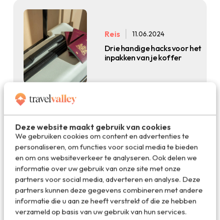
Reis
11.06.2024
Drie handige hacks voor het
inpakken van je koffer
Deze website maakt gebruik van cookies
We gebruiken cookies om content en advertenties te
Lifestyle
03.04.2024
personaliseren, om functies voor social media te bieden
Mijn favoriete reisbagage:
en om ons websiteverkeer te analyseren. Ook delen we
in stijl op reis met de Thule
informatie over uw gebruik van onze site met onze
Chasm collectie
partners voor social media, adverteren en analyse. Deze
partners kunnen deze gegevens combineren met andere
informatie die u aan ze heeft verstrekt of die ze hebben
verzameld op basis van uw gebruik van hun services.