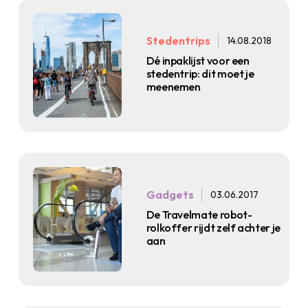
Stedentrips
14.08.2018
Dé inpaklijst voor een
stedentrip: dit moet je
meenemen
Gadgets
03.06.2017
De Travelmate robot-
rolkoffer rijdt zelf achter je
aan