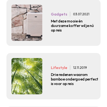
Gadgets
03.07.2021
Met deze mooie én
duurzame koffer wil je nú
op reis
Lifestyle
12.11.2019
Drie redenen waarom
bamboe ondergoed perfect
is voor op reis