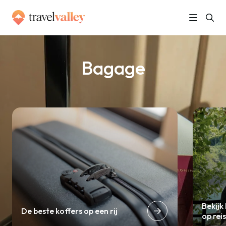
»
Home
Bagage
Bagage
Bekijk
De beste koffers op een rij
op rei