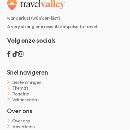
wanderlust (wŏn′dər-lŭst′)
A very strong or irresistible impulse to travel.
Volg onze socials
Snel navigeren
Bestemmingen
Thema’s
Roadtrip
Vakantiedeals
Over ons
Over ons
Adverteren