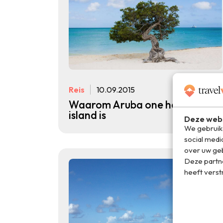
Reis
10.09.2015
Waarom Aruba one happy
island is
Deze webs
We gebruike
social medi
over uw geb
Deze partn
heeft verst