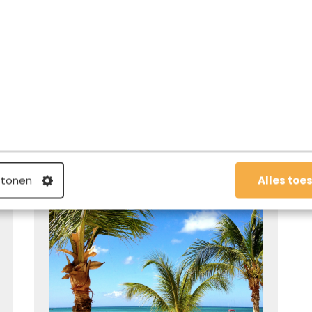
Reis
13.01.2014
Aruba maakt zich op voor het
grooste feest uit de
geschiedenis: 60 jaar carnaval
 tonen
Alles toe