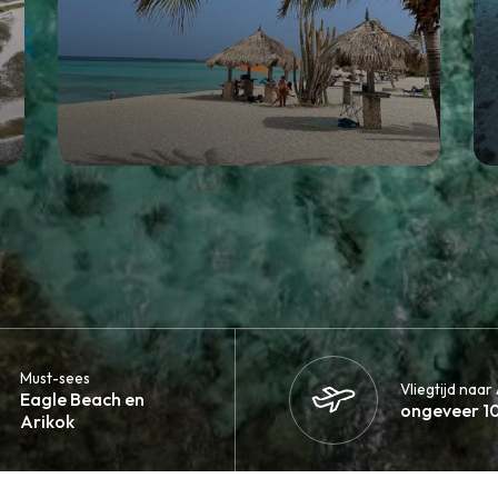
Must-sees
Vliegtijd naar
Eagle Beach en
ongeveer 10
Arikok