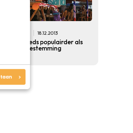
Ontspanning
18.12.2013
Aruba steeds populairder als
vakantiebestemming
staan