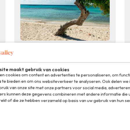
Zomer
21.05.2015
Tip: Aruba Summer Music
Festival
ite maakt gebruik van cookies
n cookies om content en advertenties te personaliseren, om funct
a te bieden en om ons websiteverkeer te analyseren. Ook delen we 
ruik van onze site met onze partners voor social media, adverteren
ers kunnen deze gegevens combineren met andere informatie die u
rekt of die ze hebben verzameld op basis van uw gebruik van hun se