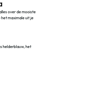
a
alles over de mooiste
e het maximale uit je
is helderblauw, het