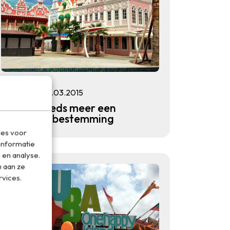
Natuur
06.03.2015
Aruba steeds meer een
duurzame bestemming
ies voor
informatie
 en analyse.
 aan ze
rvices.