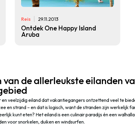
Reis
29.11.2013
Ontdek One Happy Island
Aruba
 van de allerleukste eilanden va
gebied
 en veelzijdig eiland dat vakantiegangers ontzettend veel te biede
ee en strand – en dat is logisch, want de stranden zijn werkelijk fa
erlijk kunt eten? Het eiland is een culinair paradijs én een walhall
en voor snorkelen, duiken en windsurfen.