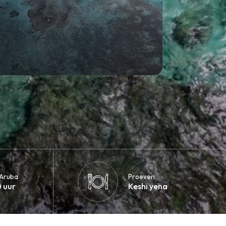
 Aruba
Proeven
 uur
Keshi yena