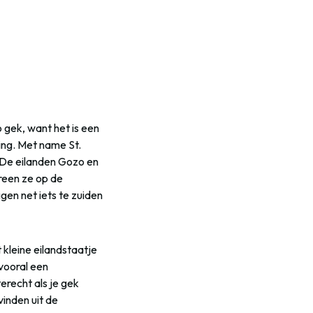
o gek, want het is een
ng. Met name St.
s. De eilanden Gozo en
ereen ze op de
gen net iets te zuiden
kleine eilandstaatje
vooral een
erecht als je gek
vinden uit de