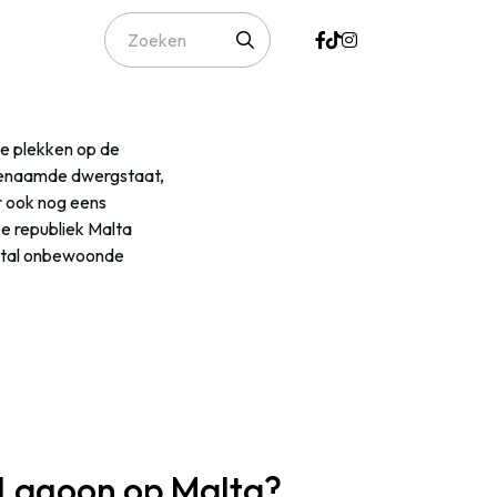
te plekken op de
ogenaamde dwergstaat,
r ook nog eens
e republiek Malta
antal onbewoonde
 Lagoon op Malta?