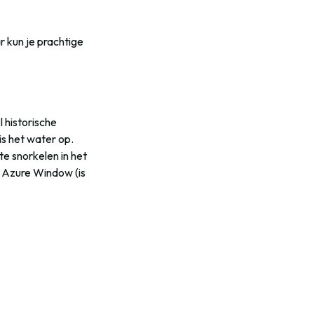
r kun je prachtige
 historische
is het water op.
e snorkelen in het
, Azure Window (is