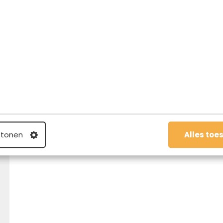
Reis
28.06.2019
Vier het leven op Malta met
deze 5 unieke evenementen
 tonen
Alles toe