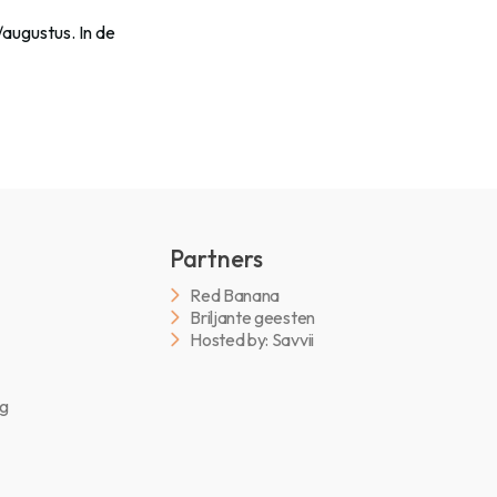
augustus. In de
Partners
Red Banana
Briljante geesten
Hosted by: Savvii
ng