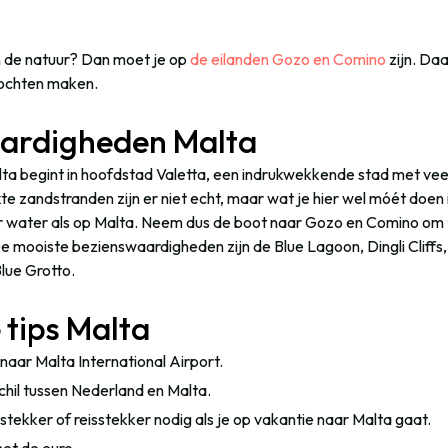
n de natuur? Dan moet je op
de eilanden Gozo en Comino
zijn. Daa
tochten maken.
ardigheden Malta
ta begint in hoofdstad Valetta, een indrukwekkende stad met veel
e zandstranden zijn er niet echt, maar wat je hier wel móét doen 
er water als op Malta. Neem dus de boot naar Gozo en Comino om t
 mooiste bezienswaardigheden zijn de Blue Lagoon, Dingli Cliffs
lue Grotto.
 tips Malta
n naar Malta International Airport.
schil tussen Nederland en Malta.
tekker of reisstekker nodig als je op vakantie naar Malta gaat.
met de euro.