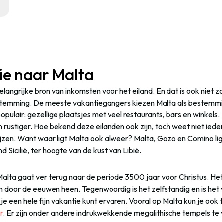
ie naar Malta
elangrijke bron van inkomsten voor het eiland. En dat is ook niet z
estemming. De meeste vakantiegangers kiezen Malta als bestemmi
 populair: gezellige plaatsjes met veel restaurants, bars en winkel
n rustiger. Hoe bekend deze eilanden ook zijn, toch weet niet ied
jzen. Want waar ligt Malta ook alweer? Malta, Gozo en Comino lig
nd Sicilië, ter hoogte van de kust van Libië.
alta gaat ver terug naar de periode 3500 jaar voor Christus. Het 
n door de eeuwen heen. Tegenwoordig is het zelfstandig en is het 
een hele fijn vakantie kunt ervaren. Vooral op Malta kun je ook t
r
. Er zijn onder andere indrukwekkende megalithische tempels te 