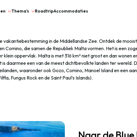
gen
Thema’s
Roadtrip
Accommodaties
ige vakantiebestemming in de Middellandse Zee. Ontdek de moois
 en Comino, die samen de Republiek Malta vormen. Het is een z
r klein oppervlak. Malta is met 316 km² niet groot en dan wonen e
is daarmee een van de meest dichtbevolkte landen ter wereld. D
 eilanden, waaronder ook Gozo, Comino, Manoel Island en een a
ilfla, Fungus Rock en de Saint Paul’s Islands).
Naar de Blue