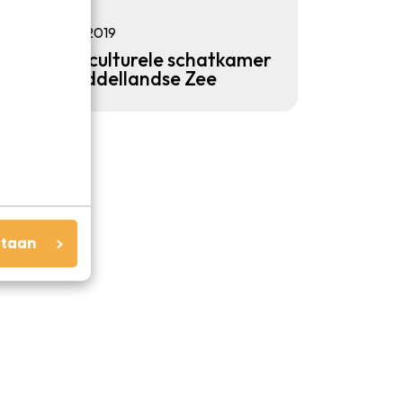
Reis
11.04.2019
Malta: de culturele schatkamer
van de Middellandse Zee
staan