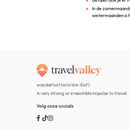
In de zomermaanden
wintermaanden is h
wanderlust (wŏn′dər-lŭst′)
A very strong or irresistible impulse to travel.
Volg onze socials