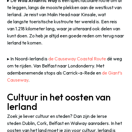
▸ De
Wild Atlantic Way
is een spectaculaire route om af
te leggen, langs de mooiste plekken aan de westkust van
Ierland. Je reist van Malin Head naar Kinsale
, wat
de langste toeristische kustroute ter wereld is. Een reis
van 1.218 kilometer lang, waar je uiteraard ook delen van
kunt doen. Zo heb je altijd een goede reden om terug naar
Ierland te komen.
▸ In Noord-Ierland is
de Causeway Coastal Route
dé weg
om te rijden. Van Belfast naar Londonderry. Met
adembenemende stops als Carrick-a-Rede en
de Giant’s
Causeway
.
Cultuur in het oosten van
Ierland
Zoek je liever cultuur en steden? Dan zijn de Ierse
steden Dublin, Cork, Belfast en Walway aanraders. In het
oosten van het land moet je zijn voor cultuur. Ierland is