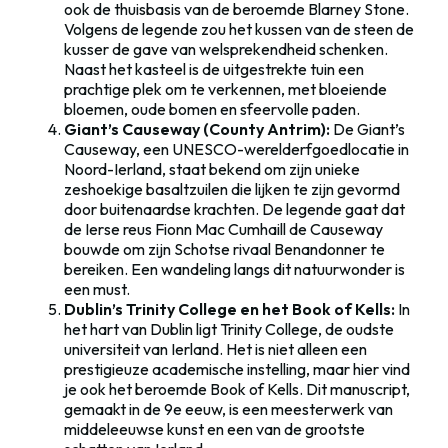
ook de thuisbasis van de beroemde Blarney Stone.
Volgens de legende zou het kussen van de steen de
kusser de gave van welsprekendheid schenken.
Naast het kasteel is de uitgestrekte tuin een
prachtige plek om te verkennen, met bloeiende
bloemen, oude bomen en sfeervolle paden.
Giant’s Causeway (County Antrim):
De Giant’s
Causeway, een UNESCO-werelderfgoedlocatie in
Noord-Ierland, staat bekend om zijn unieke
zeshoekige basaltzuilen die lijken te zijn gevormd
door buitenaardse krachten. De legende gaat dat
de Ierse reus Fionn Mac Cumhaill de Causeway
bouwde om zijn Schotse rivaal Benandonner te
bereiken. Een wandeling langs dit natuurwonder is
een must.
Dublin’s Trinity College en het Book of Kells:
In
het hart van Dublin ligt Trinity College, de oudste
universiteit van Ierland. Het is niet alleen een
prestigieuze academische instelling, maar hier vind
je ook het beroemde Book of Kells. Dit manuscript,
gemaakt in de 9e eeuw, is een meesterwerk van
middeleeuwse kunst en een van de grootste