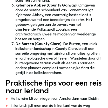
schatten van Ierland.
Kylemore Abbey (County Galway):
Omgeven
door de serene schoonheid van Connemara ligt
Kylemore Abbey, een voormalig kasteel dat is
omgebouwd tot een benedictijns klooster. Het
gebouw, gelegen aan de oevers van het
glinsterende Pollacapall Lough, is een
architectonisch juweel te midden van weelderige
bossen en bergen.
De Burren (County Clare):
De Burren, een uniek
kalkstenen landschap in County Clare, biedt een
surreële omgeving met zijn karstformaties, grotten
en archeologische overblijfselen. Wandelen door dit
buitengewone terrein voelt als een reis naar een
andere planeet, compleet met een rijke flora die
gedijt in de kalksteenrotsen.
Praktische tips voor een reis
naar Ierland
Het is ruim 1,5 uur vliegen van Amsterdam naar Dublin
In Ierland rijdt men aan de linkerkant van de weg