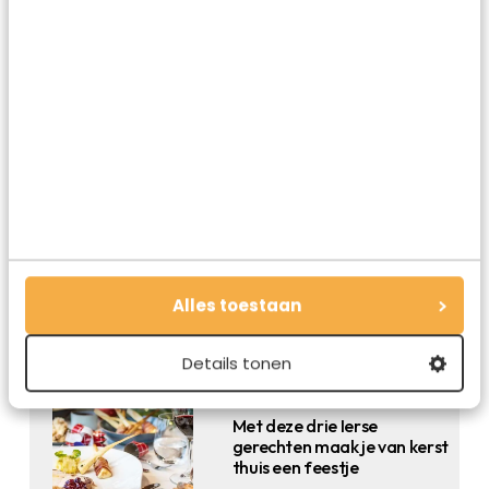
Reis
30.05.2022
Roadtrip Ierland: de
mooiste route door het
noordwesten
Alles toestaan
Details tonen
Lifestyle
14.12.2020
Met deze drie Ierse
gerechten maak je van kerst
thuis een feestje