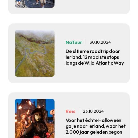
Natuur
30.10.2024
De ultieme roadtrip door
Ierland: 12 mooiste stops
langs de Wild Atlantic Way
Reis
23.10.2024
Voor het échte Halloween
ga je naar Ierland, waar het
2.000 jaar geleden begon