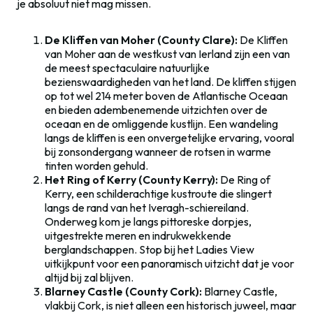
je absoluut niet mag missen.
De Kliffen van Moher (County Clare):
De Kliffen
van Moher aan de westkust van Ierland zijn een van
de meest spectaculaire natuurlijke
bezienswaardigheden van het land. De kliffen stijgen
op tot wel 214 meter boven de Atlantische Oceaan
en bieden adembenemende uitzichten over de
oceaan en de omliggende kustlijn. Een wandeling
langs de kliffen is een onvergetelijke ervaring, vooral
bij zonsondergang wanneer de rotsen in warme
tinten worden gehuld.
Het Ring of Kerry (County Kerry):
De Ring of
Kerry, een schilderachtige kustroute die slingert
langs de rand van het Iveragh-schiereiland.
Onderweg kom je langs pittoreske dorpjes,
uitgestrekte meren en indrukwekkende
berglandschappen. Stop bij het Ladies View
uitkijkpunt voor een panoramisch uitzicht dat je voor
altijd bij zal blijven.
Blarney Castle (County Cork):
Blarney Castle,
vlakbij Cork, is niet alleen een historisch juweel, maar