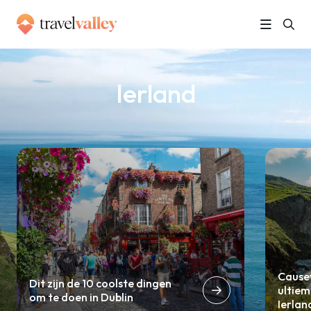
»
Home
Ierland
Ierland
Cause
Dit zijn de 10 coolste dingen
ultiem
om te doen in Dublin
Ierlan