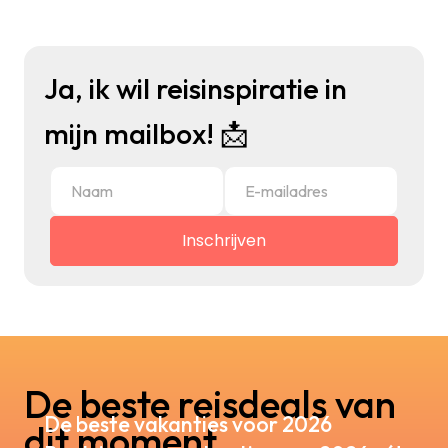
Ja, ik wil reisinspiratie in
mijn mailbox! 📩
De beste reisdeals van
De beste vakanties voor 2026
dit moment