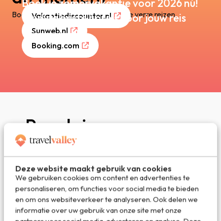
Boek je zomervakantie voor 2026 nú!
Boek goedkope vakanties en mooie verre reizen.
Vakantiediscounter.nl
Vind de beste hotels voor jouw reis
Sunweb.nl
Booking.com
Populaire
bestemmingen
Bekijk de leukste vakantiebestemmingen van dit
Deze website maakt gebruik van cookies
moment!
We gebruiken cookies om content en advertenties te
personaliseren, om functies voor social media te bieden
en om ons websiteverkeer te analyseren. Ook delen we
informatie over uw gebruik van onze site met onze
partners voor social media, adverteren en analyse. Deze