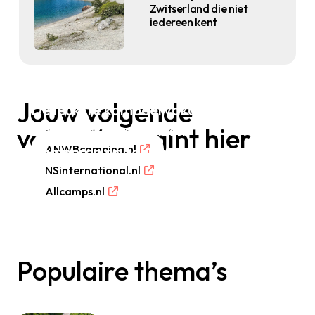
Zwitserland die niet
iedereen kent
Jouw volgende
De leukste kampeervakanties
vakantie begint hier
De mooiste treinreizen
ANWBcamping.nl
Kamperen op topcampings
NSinternational.nl
Allcamps.nl
Populaire thema’s