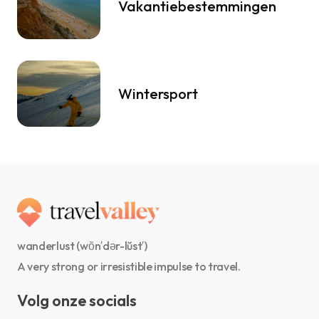
Vakantiebestemmingen
Wintersport
wanderlust (wŏn′dər-lŭst′)
A very strong or irresistible impulse to travel.
Volg onze socials