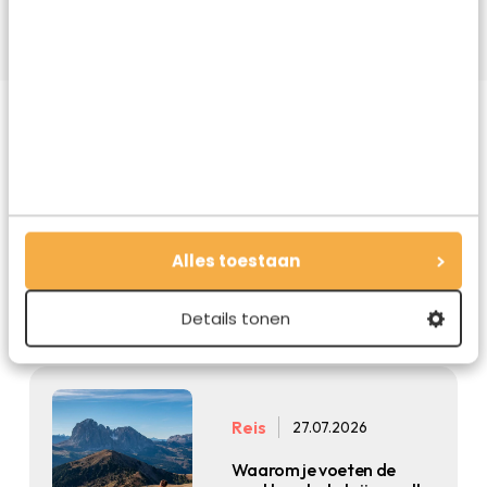
Natuur
27.07.2026
Van bergmeren tot
verrassende cultuur: wat
maakt Kufstein zo
Alles toestaan
bijzonder?
Details tonen
Reis
27.07.2026
Waarom je voeten de