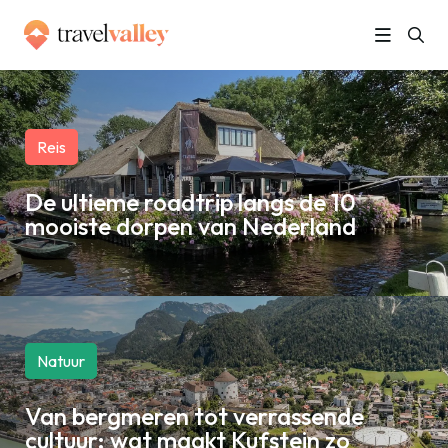
Reis
De ultieme roadtrip langs de 10
mooiste dorpen van Nederland
Natuur
Van bergmeren tot verrassende
cultuur: wat maakt Kufstein zo