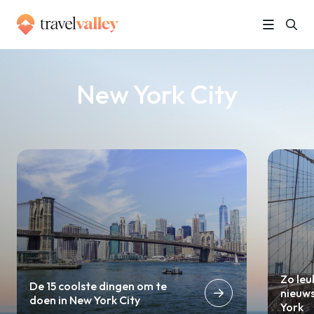
»
Home
New York City
New York City
Zo leu
De 15 coolste dingen om te
nieuw
doen in New York City
York