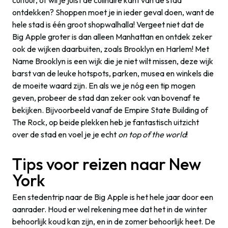
cultuur, of wil je juist de culinaire kant van de stad
ontdekken? Shoppen moet je in ieder geval doen, want de
hele stad is één groot shopwalhalla! Vergeet niet dat de
Big Apple groter is dan alleen Manhattan en ontdek zeker
ook de wijken daarbuiten, zoals Brooklyn en Harlem! Met
Name Brooklyn is een wijk die je niet wilt missen, deze wijk
barst van de leuke hotspots, parken, musea en winkels die
de moeite waard zijn. En als we je nóg een tip mogen
geven, probeer de stad dan zeker ook van bovenaf te
bekijken. Bijvoorbeeld vanaf de Empire State Building of
The Rock, op beide plekken heb je fantastisch uitzicht
over de stad en voel je je echt
on top of the world
!
Tips voor reizen naar New
York
Een stedentrip naar de Big Apple is het hele jaar door een
aanrader. Houd er wel rekening mee dat het in de winter
behoorlijk koud kan zijn, en in de zomer behoorlijk heet. De