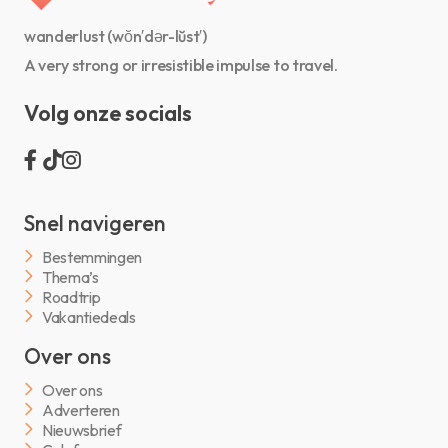
wanderlust (wŏn′dər-lŭst′)
A very strong or irresistible impulse to travel.
Volg onze socials
Snel navigeren
Bestemmingen
Thema’s
Roadtrip
Vakantiedeals
Over ons
Over ons
Adverteren
Nieuwsbrief