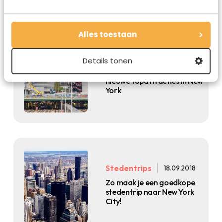
Alles toestaan
Stedentrips
08.11.2018
Details tonen
Hudson Yards: dit worden de
nieuwe topattracties in New
York
Stedentrips
18.09.2018
Zo maak je een goedkope
stedentrip naar New York
City!