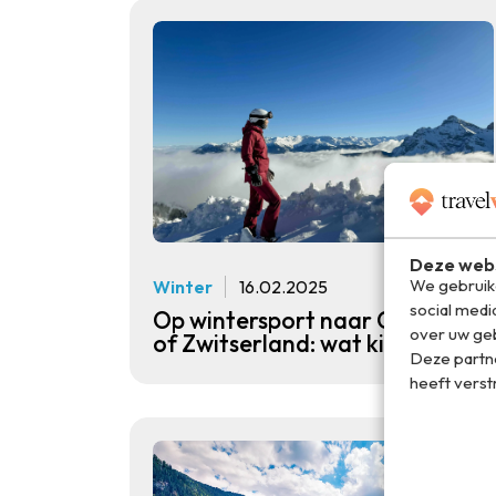
Deze webs
We gebruike
Winter
16.02.2025
social medi
Op wintersport naar Oostenrijk
over uw geb
of Zwitserland: wat kies je?
Deze partn
heeft verst