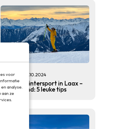
ies voor
Winter
09.10.2024
informatie
Zo tof is wintersport in Laax –
 en analyse.
Zwitserland: 5 leuke tips
 aan ze
rvices.