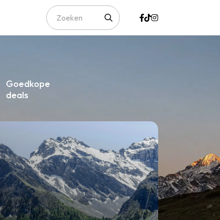
Goedkope
deals