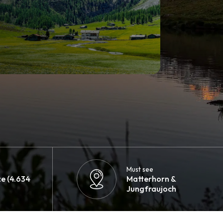
Must see
e (4.634
Matterhorn &
Jungfraujoch