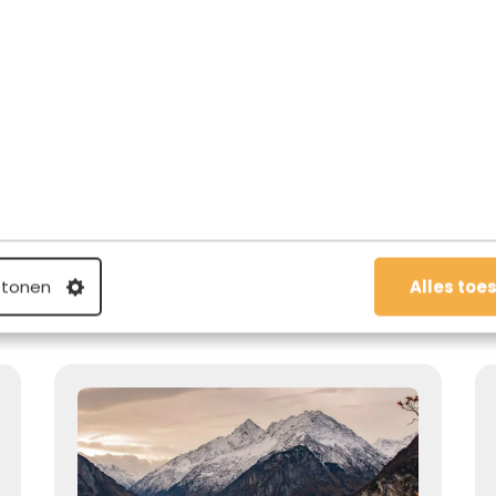
Winter
25.03.2024
Dit zijn de leukste dingen om te
doen in Interlaken in de winter
 tonen
Alles toe