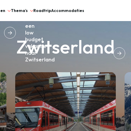
5
gen
Thema’s
Roadtrip
Accommodaties
tips
voor
een
low
Zwitserland
budget
vakantie
naar
Zwitserland