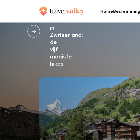
magie
Home
Bestemmin
van
zomer
in
»
Zwitserland:
Home
Zwitserland
de
vijf
mooiste
hikes