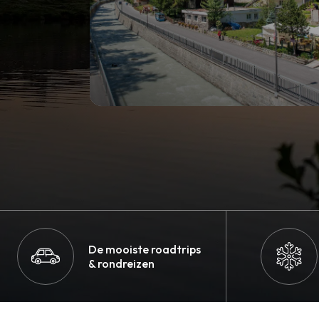
De mooiste roadtrips
& rondreizen