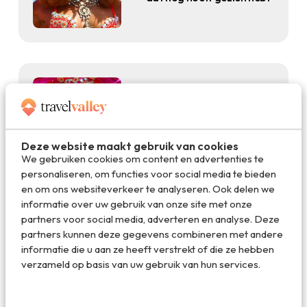
Dagje Weg
14.06.2013
Festivalgangers opgelet:
een maand lang feesten op
Deze website maakt gebruik van cookies
Barbados!
We gebruiken cookies om content en advertenties te
personaliseren, om functies voor social media te bieden
en om ons websiteverkeer te analyseren. Ook delen we
informatie over uw gebruik van onze site met onze
partners voor social media, adverteren en analyse. Deze
partners kunnen deze gegevens combineren met andere
informatie die u aan ze heeft verstrekt of die ze hebben
verzameld op basis van uw gebruik van hun services.
Reis
01.02.2012
Trouwen op Barbados: een
droom!