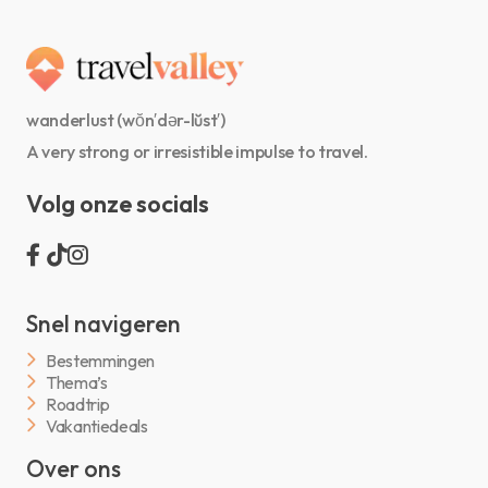
wanderlust (wŏn′dər-lŭst′)
A very strong or irresistible impulse to travel.
Volg onze socials
Snel navigeren
Bestemmingen
Thema’s
Roadtrip
Vakantiedeals
Over ons