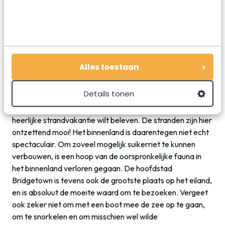
Alles toestaan
Reizen naar Barbados
Details tonen
Natuurlijk ga je op vakantie naar Barbados als je een
heerlijke strandvakantie wilt beleven. De stranden zijn hier
ontzettend mooi! Het binnenland is daarentegen niet echt
spectaculair. Om zoveel mogelijk suikerriet te kunnen
verbouwen, is een hoop van de oorspronkelijke fauna in
het binnenland verloren gegaan. De hoofdstad
Bridgetown is tevens ook de grootste plaats op het eiland,
en is absoluut de moeite waard om te bezoeken. Vergeet
ook zeker niet om met een boot mee de zee op te gaan,
om te snorkelen en om misschien wel wilde