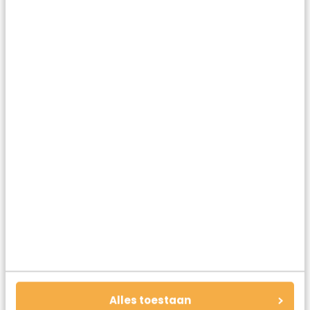
de Bourgogne in 35 foto’s
Reis
11.11.2023
La Route des Grand Crus:
de mooiste roadtrip door
de Bourgogne
Reis
07.11.2023
Alles toestaan
De 15 mooiste plekken aan