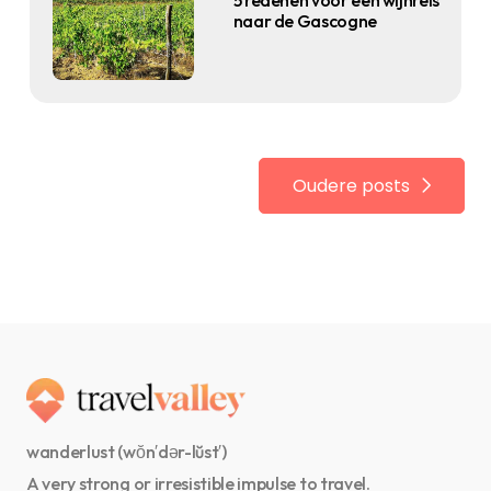
naar de Gascogne
Oudere posts
wanderlust (wŏn′dər-lŭst′)
A very strong or irresistible impulse to travel.