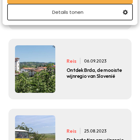
de Beaujolais wijnroute
Details tonen
Reis
06.09.2023
Ontdek Brda, de mooiste
wijnregio van Slovenië
Reis
25.08.2023
De beste tips om wijnregio