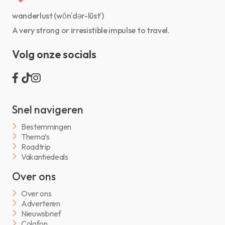
wanderlust (wŏn′dər-lŭst′)
A very strong or irresistible impulse to travel.
Volg onze socials
Snel navigeren
Bestemmingen
Thema’s
Roadtrip
Vakantiedeals
Over ons
Over ons
Adverteren
Nieuwsbrief
Colofon