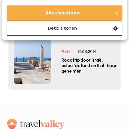
Israël: land van wijn en
hummus
Alles toestaan
Details tonen
Reis
31.03.2014
Roadtrip door Israël:
beloofde land onthult haar
geheimen!