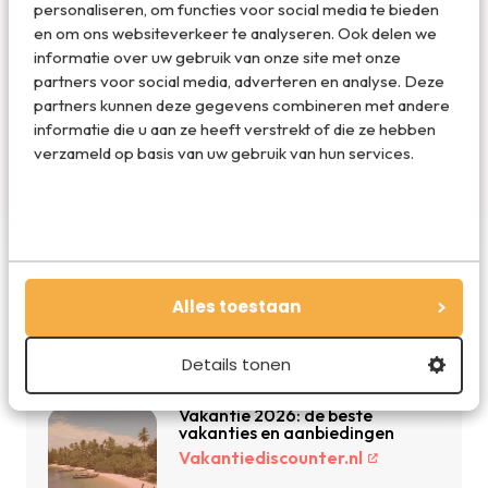
personaliseren, om functies voor social media te bieden
en om ons websiteverkeer te analyseren. Ook delen we
informatie over uw gebruik van onze site met onze
Redactie Travelvalley
partners voor social media, adverteren en analyse. Deze
partners kunnen deze gegevens combineren met andere
De redactie van Travelvalley houd je op de
informatie die u aan ze heeft verstrekt of die ze hebben
hoogte van reisnieuws en trends in de reiswereld.
verzameld op basis van uw gebruik van hun services.
Volg ons ook via TikTok, Facebook en Instagram
en mis niets!
Alles toestaan
De beste reisdeals van dit moment
Details tonen
Vakantie 2026: de beste
vakanties en aanbiedingen
Vakantiediscounter.nl