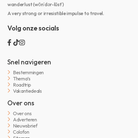
wanderlust (wŏn′dər-lŭst′)
A very strong or irresistible impulse to travel.
Volg onze socials
Snel navigeren
Bestemmingen
Thema’s
Roadtrip
Vakantiedeals
Over ons
Over ons
Adverteren
Nieuwsbrief
Colofon
Sitemap