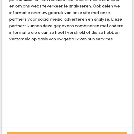
bestel ze alvast hier
.
en om ons websiteverkeer te analyseren. Ook delen we
informatie over uw gebruik van onze site met onze
partners voor social media, adverteren en analyse. Deze
partners kunnen deze gegevens combineren met andere
informatie die u aan ze heeft verstrekt of die ze hebben
verzameld op basis van uw gebruik van hun services.
© Andre Prins – Floriade
Deel dit artikel
Deel via E-mail
Deel op WhatsApp