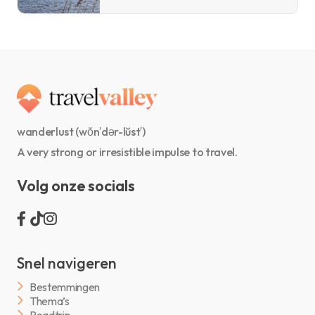
wanderlust (wŏn′dər-lŭst′)
A very strong or irresistible impulse to travel.
Volg onze socials
Snel navigeren
Bestemmingen
Thema’s
Roadtrip