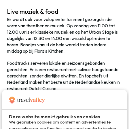
Live muziek & food
Er wordt ook voor volop entertainment gezorgd in de
vorm van theather en muziek. Op zondag van 11.00 tot
12.00 uur is er klassieke muziek en op het Urban Stage is
dagelijks van 12.30 en 14.00 een wisseld optreden te
horen. Bandjes vanuit de hele wereld treden iedere
middag op bij Flora’s Kitchen.
Foodtrucks serveren lokale en seizoensgebonden
gerechten. Er is een restaurant met culinair hoogstaande
gerechten, zonder dierlijke eiwitten. En topchefs uit
Nederland maken het beste uit de Nederlandse keuken in
restaurant Dutch! Cuisine.
Bezoek de Floriade Expo van 14 apri tot en met 19
oktober.
Deze website maakt gebruik van cookies
▸
Kaartjes kopen voor de Floriade 2022
? Online zijn
We gebruiken cookies om content en advertenties te
ze goedkoper dan aan de deur (29 euro i.p.v. 35 euro)
dus
personaliseren, om functies voor social media te bieden