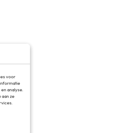
ies voor
informatie
 en analyse.
 aan ze
rvices.