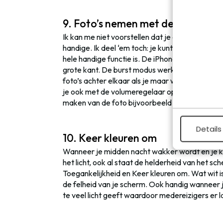
9. Foto’s nemen met de volumeto
Ik kan me niet voorstellen dat je deze functie n
handige. Ik deel ‘em toch: je kunt ook foto’s 
hele handige functie is. De iPhone 6 is nameli
grote kant. De burst modus werkt ook met de 
foto’s achter elkaar als je maar wilt. Ook handig
je ook met de volumeregelaar op de oortjes fot
maken van de foto bijvoorbeeld echt niet mag b
Details
10. Keer kleuren om
Wanneer je midden nacht wakker wordt en je ki
het licht, ook al staat de helderheid van het sc
Toegankelijkheid en Keer kleuren om. Wat wit 
de felheid van je scherm. Ook handig wanneer je
te veel licht geeft waardoor medereizigers er 