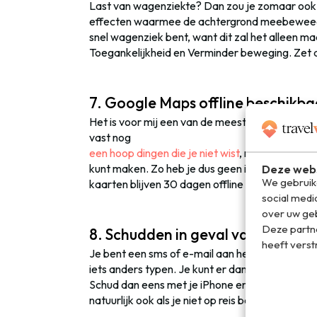
Last van wagenziekte? Dan zou je zomaar ook l
effecten waarmee de achtergrond meebeweegt)
snel wagenziek bent, want dit zal het alleen m
Toegankelijkheid en Verminder beweging. Zet de
7. Google Maps offline beschikba
Het is voor mij een van de meest onmisbare ap
vast nog
een hoop dingen die je niet wist
, maar de meest 
kunt maken. Zo heb je dus geen internettoega
Deze webs
We gebruike
kaarten blijven 30 dagen offline beschikbaar.
social medi
over uw geb
Deze partn
8. Schudden in geval van typfout
heeft verst
Je bent een sms of e-mail aan het typen en maa
iets anders typen. Je kunt er dan voor kiezen o
Schud dan eens met je iPhone en je kunt het 
natuurlijk ook als je niet op reis bent!