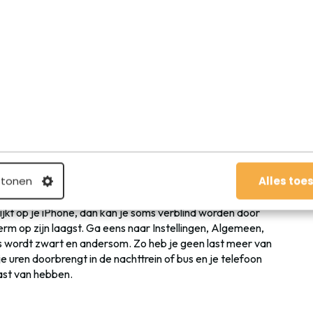
etsen
og niet ontdekt hebt, want dit is namelijk echt een hele
maken met de volumetoetsen, wat zeker bij de iPhone 6 een
jk voor mensen met kleine handen toch een beetje aan de
volumetoetsen: ingedrukt houden en je maakt zoveel
: wanneer je je iPod-oortjes in je iPhone hebt zitten, kun
o’s maken. Dit is handig wanneer je camera tijdens het
ewegen, of wanneer je zelf graag op de foto wilt.
 tonen
Alles toe
jkt op je iPhone, dan kan je soms verblind worden door
herm op zijn laagst. Ga eens naar Instellingen, Algemeen,
is wordt zwart en andersom. Zo heb je geen last meer van
 uren doorbrengt in de nachttrein of bus en je telefoon
last van hebben.