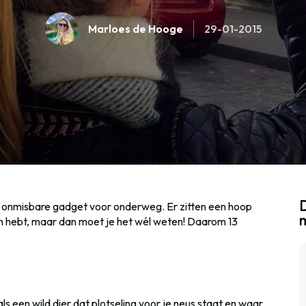
Marloes de Hooge
29-01-2015
D
ge onmisbare gadget voor onderweg. Er zitten een hoop
aan hebt, maar dan moet je het wél weten! Daarom 13
 een wild dier dat plotseling voor je neus staat en waar