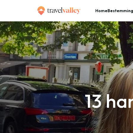
Home
Bestemmin
»
Home
13 handige iPhone tips voor reizigers
13 ha