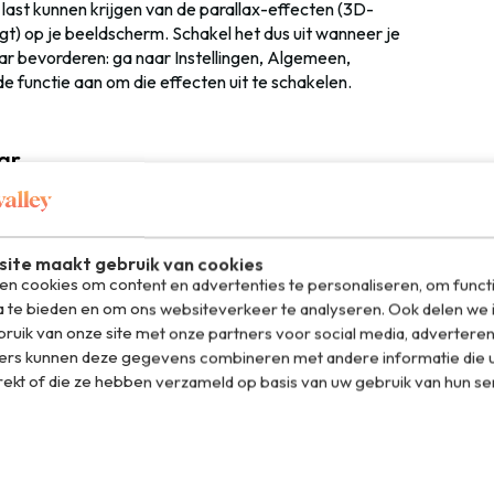
ast kunnen krijgen van de parallax-effecten (3D-
 op je beeldscherm. Schakel het dus uit wanneer je
aar bevorderen: ga naar Instellingen, Algemeen,
 functie aan om die effecten uit te schakelen.
ar
ps op reis: Google Maps. Ook over Google Maps zijn er
handige functie is wel dat je kaarten offline beschikbaar
ng nodig om toch Google Maps te kunnen gebruiken. De
ite maakt gebruik van cookies
n cookies om content en advertenties te personaliseren, om funct
a te bieden en om ons websiteverkeer te analyseren. Ook delen we 
ruik van onze site met onze partners voor social media, adverteren
ers kunnen deze gegevens combineren met andere informatie die u
en
rekt of die ze hebben verzameld op basis van uw gebruik van hun se
kt een fout – een typfout bijvoorbeeld, of je wilt gewoon
m alles te deleten, maar dat gaat soms niet snel genoeg.
met één druk op de knop ongedaan maken. Super handig,