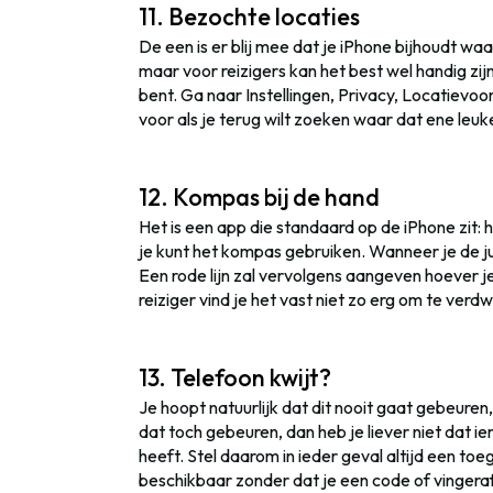
11. Bezochte locaties
De een is er blij mee dat je iPhone bijhoudt waa
maar voor reizigers kan het best wel handig zi
bent. Ga naar Instellingen, Privacy, Locatievo
voor als je terug wilt zoeken waar dat ene leu
12. Kompas bij de hand
Het is een app die standaard op de iPhone zit: h
je kunt het kompas gebruiken. Wanneer je de jui
Een rode lijn zal vervolgens aangeven hoever je a
reiziger vind je het vast niet zo erg om te verd
13. Telefoon kwijt?
Je hoopt natuurlijk dat dit nooit gaat gebeuren,
dat toch gebeuren, dan heb je liever niet dat 
heeft. Stel daarom in ieder geval altijd een to
beschikbaar zonder dat je een code of vinger