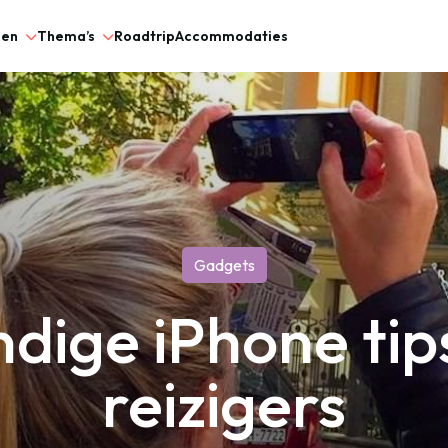
gen
Thema’s
Roadtrip
Accommodaties
Gadgets
ndige iPhone tip
reizigers