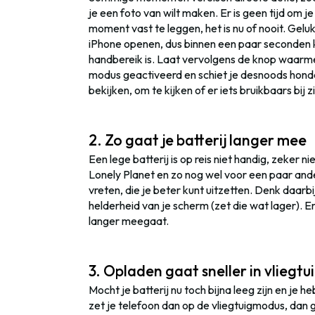
je een foto van wilt maken. Er is geen tijd om j
moment vast te leggen, het is nu of nooit. Gel
iPhone openen, dus binnen een paar seconden ku
handbereik is. Laat vervolgens de knop waarme
modus geactiveerd en schiet je desnoods honder
bekijken, om te kijken of er iets bruikbaars bij zi
2. Zo gaat je batterij langer mee
Een lege batterij is op reis niet handig, zeker ni
Lonely Planet en zo nog wel voor een paar ander
vreten, die je beter kunt uitzetten. Denk daarb
helderheid van je scherm (zet die wat lager). En 
langer meegaat.
3. Opladen gaat sneller in vliegt
Mocht je batterij nu toch bijna leeg zijn en je
zet je telefoon dan op de vliegtuigmodus, dan g