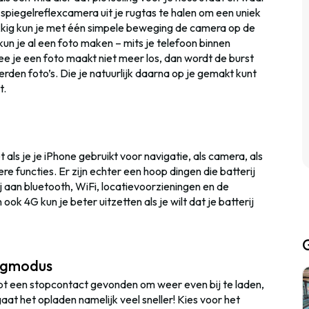
e spiegelreflexcamera uit je rugtas te halen om een uniek
ukkig kun je met één simpele beweging de camera op de
n je al een foto maken – mits je telefoon binnen
e je een foto maakt niet meer los, dan wordt de burst
den foto’s. Die je natuurlijk daarna op je gemakt kunt
t.
et als je je iPhone gebruikt voor navigatie, als camera, als
e functies. Er zijn echter een hoop dingen die batterij
ij aan bluetooth, WiFi, locatievoorzieningen en de
ook 4G kun je beter uitzetten als je wilt dat je batterij
uigmodus
 hebt een stopcontact gevonden om weer even bij te laden,
aat het opladen namelijk veel sneller! Kies voor het