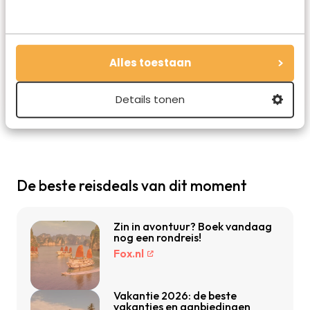
Marloes is oprichter en hoofdredacteur van
Travelvalley. Ze schreef de succesvolle
reisboeken Bucketlist Reizen, Bucketlist
Alles toestaan
Stedentrips en Waanzinnige Roadtrips. Ze is gek
op schrijven, reizen en hardlopen.
Details tonen
De beste reisdeals van dit moment
Zin in avontuur? Boek vandaag
nog een rondreis!
Fox.nl
Vakantie 2026: de beste
vakanties en aanbiedingen