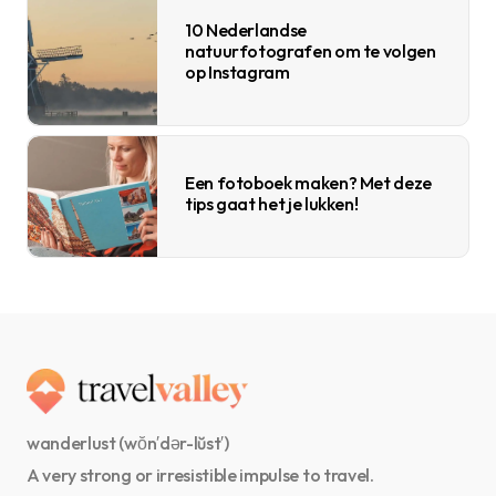
10 Nederlandse
natuurfotografen om te volgen
op Instagram
Een fotoboek maken? Met deze
tips gaat het je lukken!
wanderlust (wŏn′dər-lŭst′)
A very strong or irresistible impulse to travel.