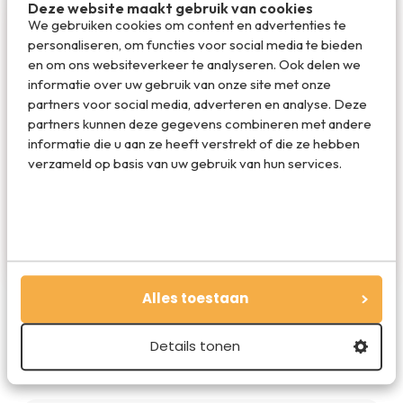
Deze website maakt gebruik van cookies
We gebruiken cookies om content en advertenties te
personaliseren, om functies voor social media te bieden
en om ons websiteverkeer te analyseren. Ook delen we
informatie over uw gebruik van onze site met onze
partners voor social media, adverteren en analyse. Deze
partners kunnen deze gegevens combineren met andere
Redactie Travelvalley
informatie die u aan ze heeft verstrekt of die ze hebben
verzameld op basis van uw gebruik van hun services.
De redactie van Travelvalley houd je op de
hoogte van reisnieuws en trends in de reiswereld.
Volg ons ook via TikTok, Facebook en Instagram
en mis niets!
Alles toestaan
Details tonen
De beste reisdeals van dit moment