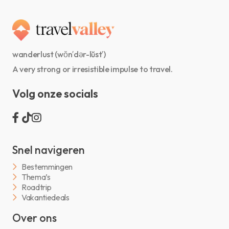
wanderlust (wŏn′dər-lŭst′)
A very strong or irresistible impulse to travel.
Volg onze socials
Snel navigeren
Bestemmingen
Thema’s
Roadtrip
Vakantiedeals
Over ons