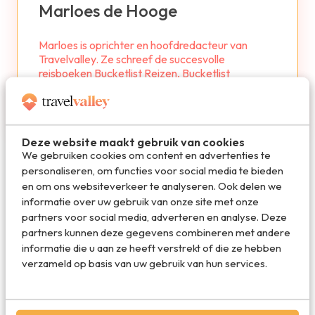
Marloes de Hooge
Marloes is oprichter en hoofdredacteur van
Travelvalley. Ze schreef de succesvolle
reisboeken Bucketlist Reizen, Bucketlist
Stedentrips en Waanzinnige Roadtrips. Ze is gek
op schrijven, reizen en hardlopen.
Deze website maakt gebruik van cookies
We gebruiken cookies om content en advertenties te
personaliseren, om functies voor social media te bieden
en om ons websiteverkeer te analyseren. Ook delen we
informatie over uw gebruik van onze site met onze
De beste reisdeals van dit moment
partners voor social media, adverteren en analyse. Deze
partners kunnen deze gegevens combineren met andere
Vakantie 2026: de beste
informatie die u aan ze heeft verstrekt of die ze hebben
vakanties en aanbiedingen
verzameld op basis van uw gebruik van hun services.
Vakantiediscounter.nl