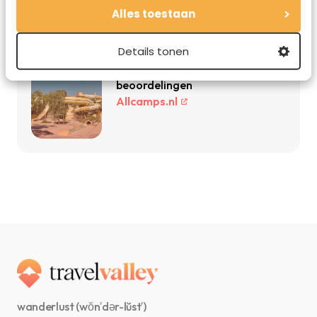
Vind de beste hotels voor jouw
Alles toestaan
reis
Booking.com
Details tonen
Topcampings met hoge
beoordelingen
Allcamps.nl
wanderlust (wŏn′dər-lŭst′)