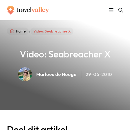
»
Home
Video: Seabreacher X
Video: Seabreacher X
Marloes de Hooge
29-06-2010
Deel dit artikel