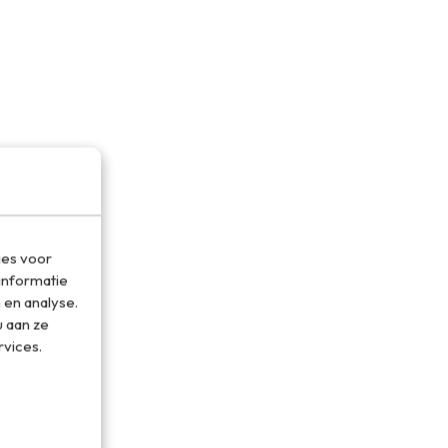
ies voor
informatie
 en analyse.
 aan ze
rvices.