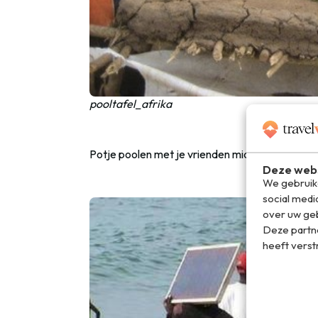
pooltafel_afrika
Potje poolen met je vrienden midden in het d
Deze webs
We gebruike
social medi
over uw geb
Deze partn
heeft verst