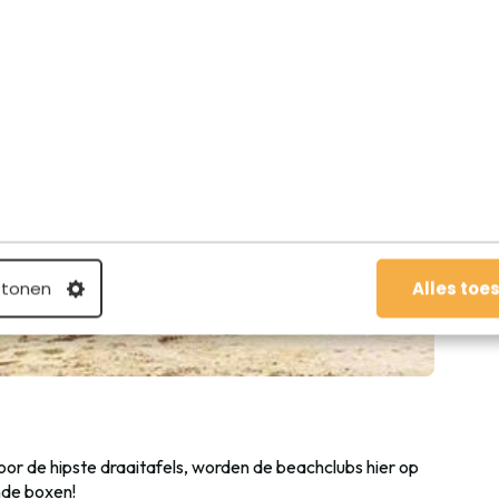
 tonen
Alles toe
oor de hipste draaitafels, worden de beachclubs hier op
nde boxen!