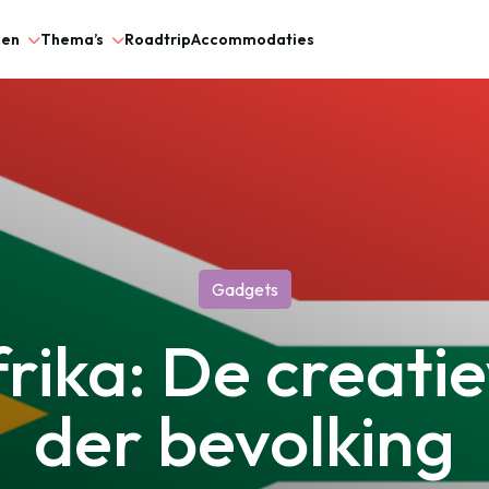
gen
Thema’s
Roadtrip
Accommodaties
Gadgets
frika: De creati
der bevolking