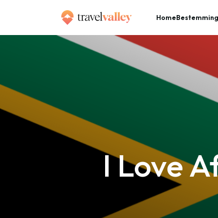
Home
Bestemmin
»
Home
I Love Afrika: De creatievelingen der bevolking
I Love A