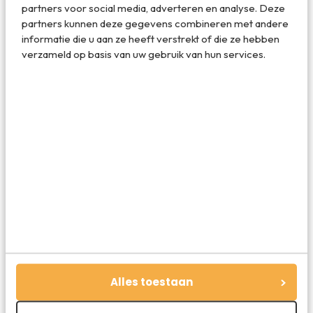
partners voor social media, adverteren en analyse. Deze
partners kunnen deze gegevens combineren met andere
informatie die u aan ze heeft verstrekt of die ze hebben
verzameld op basis van uw gebruik van hun services.
Mountain ring
Skyline ringen
De skyline ringen zijn niet bepaald goedkoop. Je betaalt er
ongeveer 180 USD voor, wat omgerekend met de huidige
wisselkoers zo’n 160 euro is. Maar dan heb je uiteraard wel
Alles toestaan
een bijzondere ring van jouw favoriete stad om je vinger!
Het duurt ongeveer twee tot drie weken voordat jou