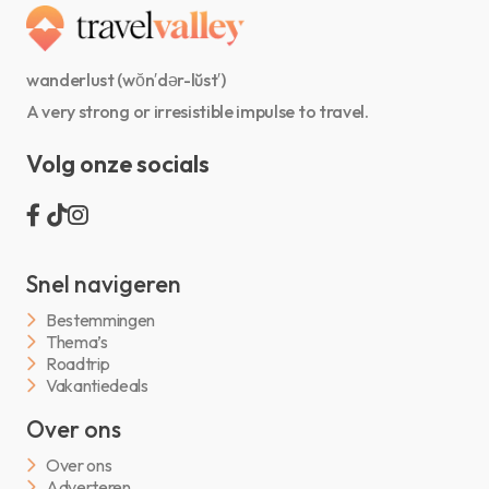
wanderlust (wŏn′dər-lŭst′)
A very strong or irresistible impulse to travel.
Volg onze socials
Snel navigeren
Bestemmingen
Thema’s
Roadtrip
Vakantiedeals
Over ons
Over ons
Adverteren