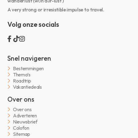
wanderlust (wŏn′dər-lŭst′)
A very strong or irresistible impulse to travel.
Volg onze socials
Snel navigeren
Bestemmingen
Thema’s
Roadtrip
Vakantiedeals
Over ons
Over ons
Adverteren
Nieuwsbrief
Colofon
Sitemap