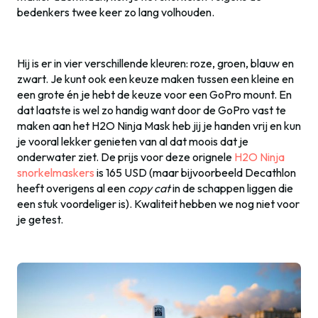
bedenkers twee keer zo lang volhouden.
Hij is er in vier verschillende kleuren: roze, groen, blauw en
zwart. Je kunt ook een keuze maken tussen een kleine en
een grote én je hebt de keuze voor een GoPro mount. En
dat laatste is wel zo handig want door de GoPro vast te
maken aan het H2O Ninja Mask heb jij je handen vrij en kun
je vooral lekker genieten van al dat moois dat je
onderwater ziet. De prijs voor deze orignele
H2O Ninja
snorkelmaskers
is 165 USD (maar bijvoorbeeld Decathlon
heeft overigens al een
copy cat
in de schappen liggen die
een stuk voordeliger is). Kwaliteit hebben we nog niet voor
je getest.