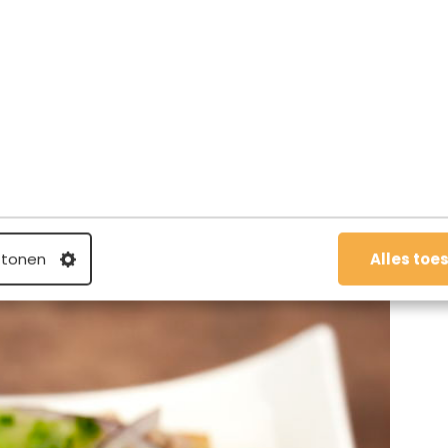
terd brood, augurkje, tuinkers en je hebt een snack van
iaties nog wel even doorgaan. Omdat de verschillende
ereld zo interessant zijn, zocht Van Olphen er velen op.
 Alaska en Vietnam, zo laat hij zien in Het fishes
genoeg voor nog meer kookboeken.
 tonen
Alles toe