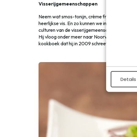
Visserijgemeenschappen
Neem wat smos-tonijn, crème fraîche op geroos
heerlijkse vis. En zo kunnen we in allerlei var
culturen van de visserijgemeenschappen in de w
Hij vloog onder meer naar Noorwegen, Australië,
kookboek dat hij in 2009 schreef. Inspiratie 
Details