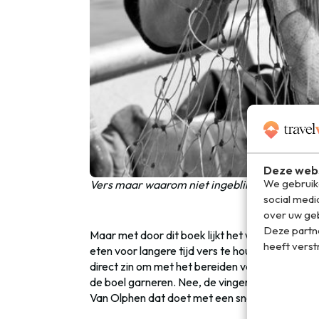
Deze webs
We gebruike
Vers maar waarom niet ingeblikt
social medi
over uw geb
Deze partn
Maar met door dit boek lijkt het weer goed te
heeft verst
eten voor langere tijd vers te houden. Nogmaals, z
direct zin om met het bereiden van maar wat a
de boel garneren. Nee, de vingers gebruiken 
Van Olphen dat doet met een snack.