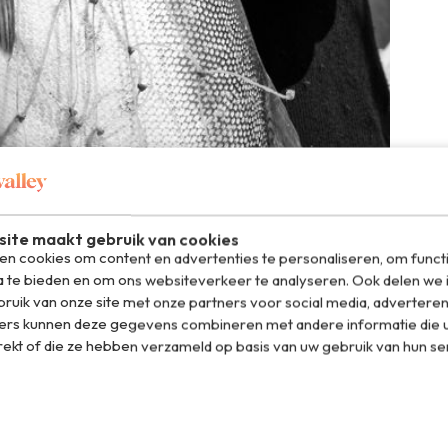
ite maakt gebruik van cookies
n cookies om content en advertenties te personaliseren, om funct
a te bieden en om ons websiteverkeer te analyseren. Ook delen we 
ruik van onze site met onze partners voor social media, adverteren
ers kunnen deze gegevens combineren met andere informatie die u
 komen. Het is immers nog steeds de beste manier om
rekt of die ze hebben verzameld op basis van uw gebruik van hun se
eker als je op reis gaat. Met vis uit blik heb ik altijd
an te rommelen. Geen wit bord met een bieslooksprietje
en gewoon wat gaan rommelen aan het aanrecht, zoals