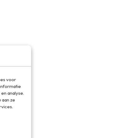
ies voor
informatie
 en analyse.
 aan ze
rvices.