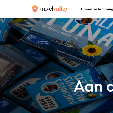
Home
Bestemmin
»
Home
Aan de kook met vis uit blik
Aan d