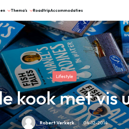
gen
Thema’s
Roadtrip
Accommodaties
Lifestyle
e kook met vis ui
Robert Verkerk
04-12-2014