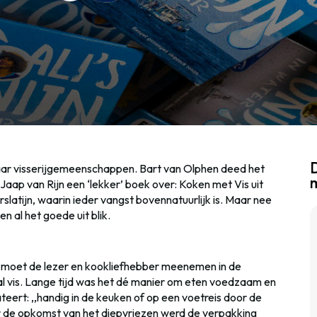
D
naar visserijgemeenschappen. Bart van Olphen deed het
ap van Rijn een ‘lekker’ boek over: Koken met Vis uit
erslatijn, waarin ieder vangst bovennatuurlijk is. Maar nee
 al het goede uit blik.
ik moet de lezer en kookliefhebber meenemen in de
al vis. Lange tijd was het dé manier om eten voedzaam en
ateert: ,,handig in de keuken of op een voetreis door de
or de opkomst van het diepvriezen werd de verpakking