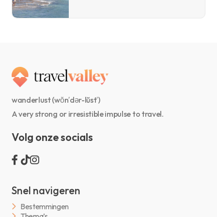
wanderlust (wŏn′dər-lŭst′)
A very strong or irresistible impulse to travel.
Volg onze socials
Snel navigeren
Bestemmingen
Thema’s