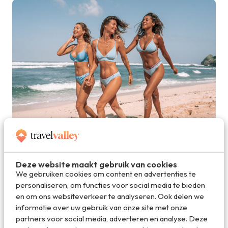
Opvallende kleuren zijn nooit uit de mode
Deze website maakt gebruik van cookies
We gebruiken cookies om content en advertenties te
Duurzame materialen
personaliseren, om functies voor social media te bieden
Durzaamheid speelt een steeds belangrijkere rol in ons
en om ons websiteverkeer te analyseren. Ook delen we
leven, en dat is maar goed ook. En ook Protest is bezig
informatie over uw gebruik van onze site met onze
aan een duurzame missie om groener te worden.
partners voor social media, adverteren en analyse. Deze