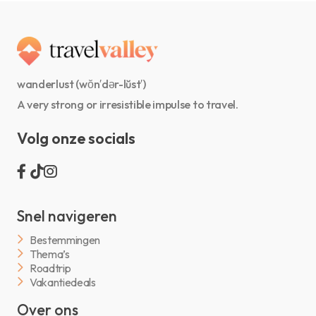
wanderlust (wŏn′dər-lŭst′)
A very strong or irresistible impulse to travel.
Volg onze socials
Snel navigeren
Bestemmingen
Thema’s
Roadtrip
Vakantiedeals
Over ons