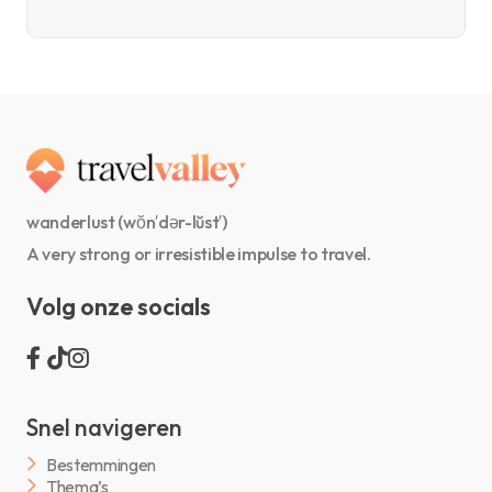
wanderlust (wŏn′dər-lŭst′)
A very strong or irresistible impulse to travel.
Volg onze socials
Snel navigeren
Bestemmingen
Thema’s