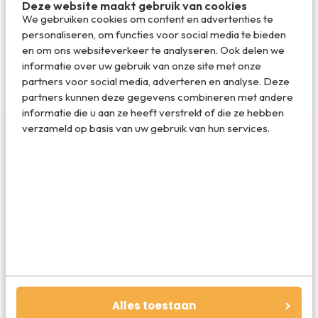
Deze website maakt gebruik van cookies
Deel op WhatsApp
We gebruiken cookies om content en advertenties te
personaliseren, om functies voor social media te bieden
en om ons websiteverkeer te analyseren. Ook delen we
informatie over uw gebruik van onze site met onze
partners voor social media, adverteren en analyse. Deze
partners kunnen deze gegevens combineren met andere
informatie die u aan ze heeft verstrekt of die ze hebben
verzameld op basis van uw gebruik van hun services.
Robert Verkerk
Reizen is nog steeds jezelf verrijken. Niet alleen
het oog wil wat, maar ook de geest. Vanuit dat
idee schrijf ik al weer meer dan 15 jaar over
reizen: van een concert in een vliegtuig tot
Alles toestaan