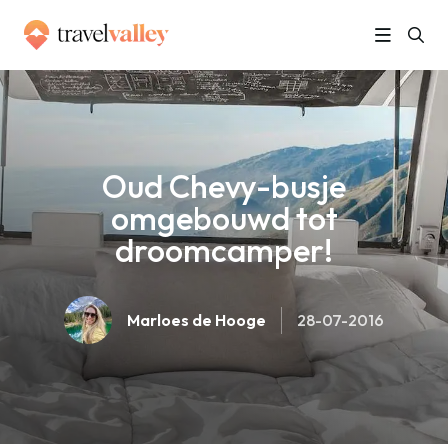
»
Home
Oud Chevy-busje omgebouwd tot droomcamper!
Oud Chevy-busje
omgebouwd tot
droomcamper!
Marloes de Hooge
28-07-2016