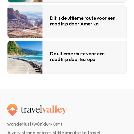
Dit is de ultieme route voor een
roadtrip door Amerika
De ultieme route voor een
roadtrip door Europa
wanderlust (wŏn′dər-lŭst′)
A very strong or irresistible impulse to travel.