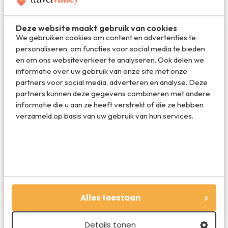
Deze website maakt gebruik van cookies
We gebruiken cookies om content en advertenties te
personaliseren, om functies voor social media te bieden
en om ons websiteverkeer te analyseren. Ook delen we
informatie over uw gebruik van onze site met onze
partners voor social media, adverteren en analyse. Deze
partners kunnen deze gegevens combineren met andere
informatie die u aan ze heeft verstrekt of die ze hebben
Claire de Boer
verzameld op basis van uw gebruik van hun services.
Claire verruilt het Amsterdamse leven de
komende maanden voor een tripje rond de
wereld. Ze wil zo veel mogelijk van de wereld zien
en doet dit het liefst met haar backpack. Ze
wordt gelukkig van een HIT workout, lekker eten
en een goed feestje!
Alles toestaan
Details tonen