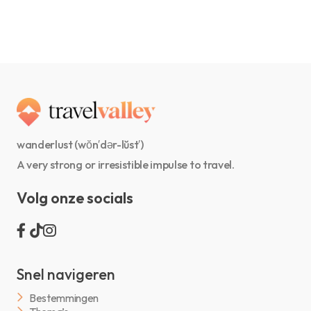
wanderlust (wŏn′dər-lŭst′)
A very strong or irresistible impulse to travel.
Volg onze socials
Snel navigeren
Bestemmingen