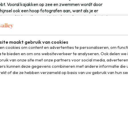
 hebt. Vooral kajakken op zee en zwemmen wordt door
chijnsel ook een hoop fotografen aan, want als je er
voor altijd vastleggen. Het is dan ook aan te raden je te
at is nog niet zo makkelijk dan je denkt.
aar het stadje Honningsvåg gaan. Van daaruit kun je
zen. In de winter (november/april) is de weg gesloten,
ite maakt gebruik van cookies
n cookies om content en advertenties te personaliseren, om funct
s de bus vanuit Honningsvåg de enige optie.
a te bieden en om ons websiteverkeer te analyseren. Ook delen we 
ruik van onze site met onze partners voor social media, adverteren
ers kunnen deze gegevens combineren met andere informatie die u
rekt of die ze hebben verzameld op basis van uw gebruik van hun se