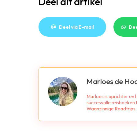
Deel dit artikel
Deel via E-mail
De
Marloes de Ho
Marloes is oprichter en
succesvolle reisboeken B
Waanzinnige Roadtrips. Z