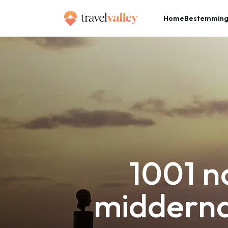
Home
Bestemmin
»
Home
1001 natuurverschijnselen: de middernachtzon op de Noordkaap
1001 n
midderna