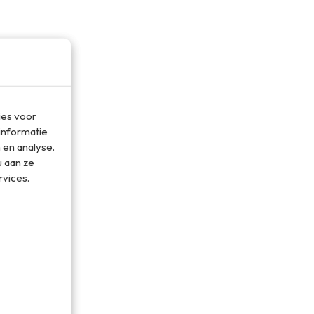
ies voor
informatie
 en analyse.
 aan ze
rvices.