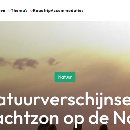
gen
Thema’s
Roadtrip
Accommodaties
Natuur
atuurverschijnse
chtzon op de 