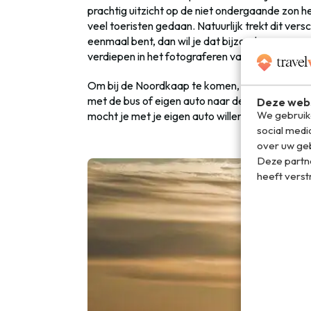
prachtig uitzicht op de niet ondergaande zon
veel toeristen gedaan. Natuurlijk trekt dit vers
eenmaal bent, dan wil je dat bijzondere moment 
verdiepen in het fotograferen van de zon, want d
Om bij de Noordkaap te komen, moet je eerst n
met de bus of eigen auto naar de Noordkaap rei
Deze webs
We gebruike
mocht je met je eigen auto willen reizen. Dan i
social medi
over uw geb
Deze partn
heeft verst