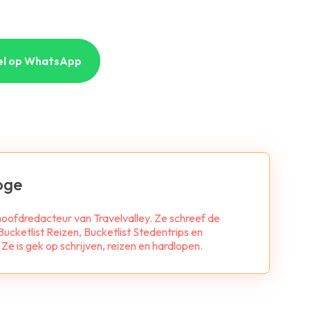
el op WhatsApp
oge
 hoofdredacteur van Travelvalley. Ze schreef de
ucketlist Reizen, Bucketlist Stedentrips en
e is gek op schrijven, reizen en hardlopen.