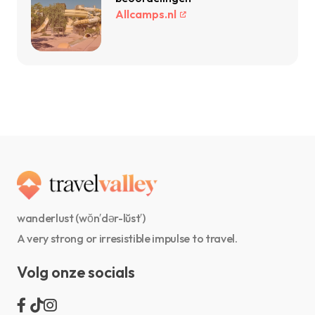
Allcamps.nl
wanderlust (wŏn′dər-lŭst′)
A very strong or irresistible impulse to travel.
Volg onze socials