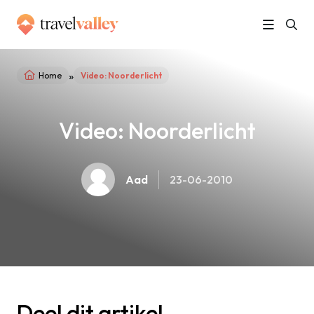
»
Home
Video: Noorderlicht
Video: Noorderlicht
Aad
23-06-2010
Deel dit artikel