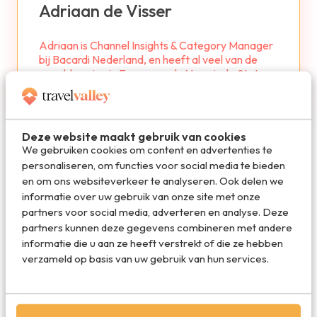
Adriaan de Visser
Adriaan is Channel Insights & Category Manager
bij Bacardi Nederland, en heeft al veel van de
wereld gezien in Europa en de Verenigde Staten.
Next destination: rondreizen in Azië.
Deze website maakt gebruik van cookies
We gebruiken cookies om content en advertenties te
personaliseren, om functies voor social media te bieden
en om ons websiteverkeer te analyseren. Ook delen we
De beste reisdeals van dit moment
informatie over uw gebruik van onze site met onze
partners voor social media, adverteren en analyse. Deze
partners kunnen deze gegevens combineren met andere
Vakantie 2026: de beste
informatie die u aan ze heeft verstrekt of die ze hebben
vakanties en aanbiedingen
verzameld op basis van uw gebruik van hun services.
Vakantiediscounter.nl
Vind de beste hotels voor jouw