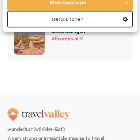
reis
Alles toestaan
Booking.com
Details tonen
Topcampings met hoge
beoordelingen
Allcamps.nl
wanderlust (wŏn′dər-lŭst′)
A very strong or irresistible impulse to travel.