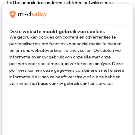
het belangrijk dat kinderen zich leren ontwikkelen in
combinatie met het maken van plezier. ,,Speciaal hiervoor
is Center Parcs Academy in het leven geroepen. Dat biedt
jong en oud de kans op vakantie een nieuwe hobby te
leren: fietsen, zwemmen, zingen of gewoon voetballen.”
Deze website maakt gebruik van cookies
We gebruiken cookies om content en advertenties te
Boomhuizen
personaliseren, om functies voor social media te bieden
en om ons websiteverkeer te analyseren. Ook delen we
Daarnaast heeft Center Parcs ook nieuwe
informatie over uw gebruik van onze site met onze
accommodaties ontwikkeld, zoals een boomhuis midden in
partners voor social media, adverteren en analyse. Deze
de natuur. Die zijn te bezoeken in de Bispinger Heide en
partners kunnen deze gegevens combineren met andere
vanaf komende zomer ook in één van de negen
informatie die u aan ze heeft verstrekt of die ze hebben
boomhuizen in het nieuwe park Le Bois aux Daims in
verzameld op basis van uw gebruik van hun services.
Frankrijk. Zo wil het bedrijf de komende jaren nieuwe
evenementen en accommodaties blijven ontwikkelen .
Deel dit artikel