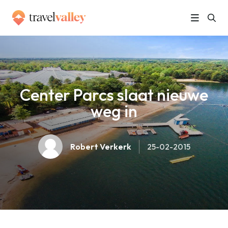
»
Home
Center Parcs slaat nieuwe weg in
Center Parcs slaat nieuwe
weg in
Robert Verkerk
25-02-2015