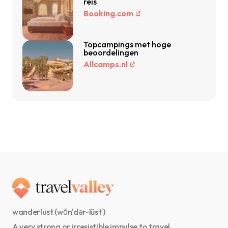
reis
Booking.com
Topcampings met hoge
beoordelingen
Allcamps.nl
wanderlust (wŏn′dər-lŭst′)
A very strong or irresistible impulse to travel.