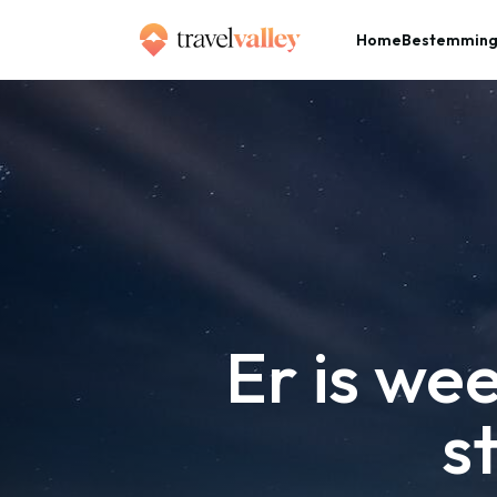
Home
Bestemmin
»
Home
Er is weer een hemel vol vallende sterren in aantocht
Er is we
s