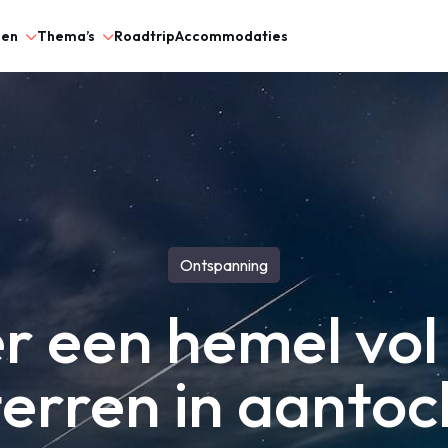
gen
Thema’s
Roadtrip
Accommodaties
Ontspanning
er een hemel vol
terren in aantoc