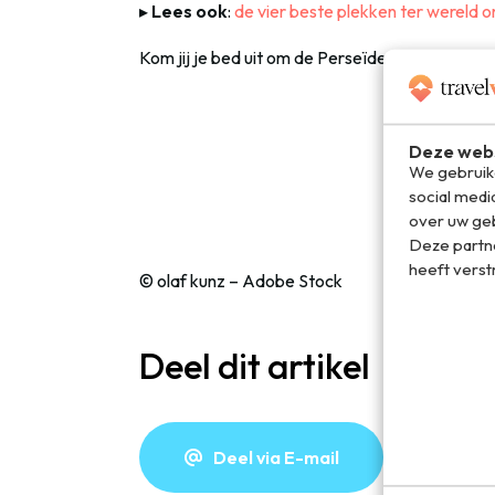
▸
Lees ook
:
de vier beste plekken ter wereld o
Kom jij je bed uit om de Perseïden van 2021 te 
Deze webs
We gebruike
social medi
over uw geb
Deze partn
heeft verst
© olaf kunz – Adobe Stock
Deel dit artikel
Deel via E-mail
De