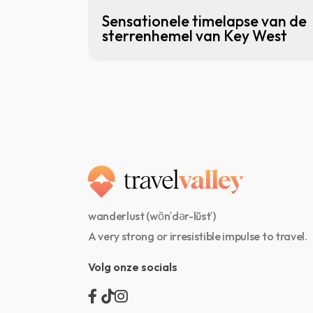
Sensationele timelapse van de
sterrenhemel van Key West
wanderlust (wŏn′dər-lŭst′)
A very strong or irresistible impulse to travel.
Volg onze socials