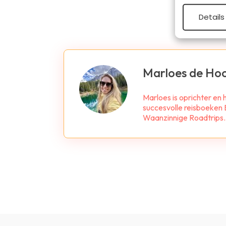
Details
Marloes de Ho
Marloes is oprichter en
succesvolle reisboeken B
Waanzinnige Roadtrips. Z