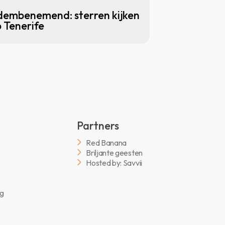
embenemend: sterren kijken
 Tenerife
Partners
Red Banana
Briljante geesten
Hosted by: Savvii
ng