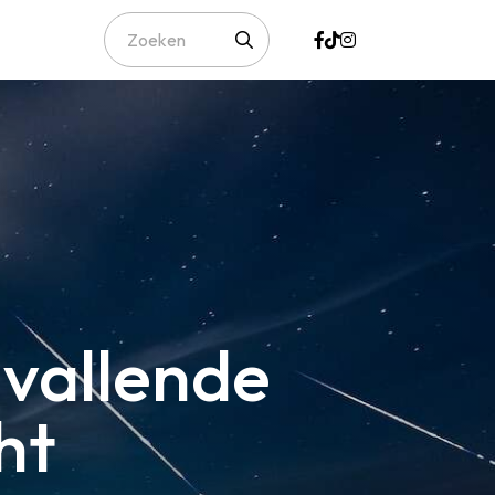
 vallende
ht