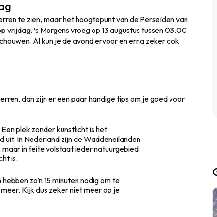
dag
 sterren te zien, maar het hoogtepunt van de Perseïden van
op vrijdag. ’s Morgens vroeg op 13 augustus tussen 03.00
schouwen. Al kun je de avond ervoor en erna zeker ook
erren, dan zijn er een paar handige tips om je goed voor
 Een plek zonder kunstlicht is het
ad uit. In Nederland zijn de Waddeneilanden
maar in feite volstaat ieder natuurgebied
ht is.
en hebben zo’n 15 minuten nodig om te
meer. Kijk dus zeker niet meer op je