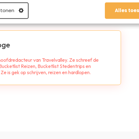
 tonen
Alles toe
oge
 hoofdredacteur van Travelvalley. Ze schreef de
ucketlist Reizen, Bucketlist Stedentrips en
e is gek op schrijven, reizen en hardlopen.