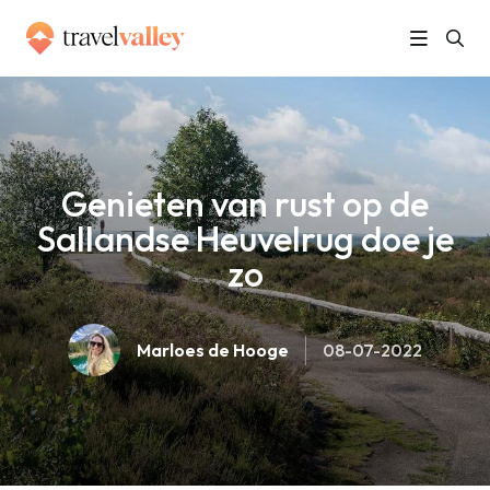
»
Home
Genieten van rust op de Sallandse Heuvelrug doe je zo
Genieten van rust op de
Sallandse Heuvelrug doe je
zo
Marloes de Hooge
08-07-2022