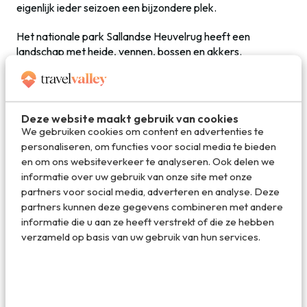
eigenlijk ieder seizoen een bijzondere plek.
Het nationale park Sallandse Heuvelrug heeft een
landschap met heide, vennen, bossen en akkers.
Behoorlijk afwisselend dus. En geloof het of niet, maar er
zijn hier zelfs ook ‘bergen’ te vinden. Of laten we het
gewoon heuvels noemen. Vlak is het zeker niet.
Deze website maakt gebruik van cookies
Wil je wandelen op de Sallandse Heuvelrug dan kun je het
We gebruiken cookies om content en advertenties te
beste de auto parkeren in Nijverdal. Bij Eetcafé de Wieger
personaliseren, om functies voor social media te bieden
en Bistro De Oale Ste kun je goed lunchen en kun je ook
en om ons websiteverkeer te analyseren. Ook delen we
meteen aan mooie rondwandelingen beginnen. En ook
informatie over uw gebruik van onze site met onze
halverwege de Nijverdalsebergweg is een parkeerplaats
partners voor social media, adverteren en analyse. Deze
te vinden.
partners kunnen deze gegevens combineren met andere
informatie die u aan ze heeft verstrekt of die ze hebben
Let op
: de Sallandse Heuvelrug is gesloten tussen
verzameld op basis van uw gebruik van hun services.
zonsondergang en zonsopkomst. In de praktijk betekent
het dat de wegen die door het natuurgebied lopen
(Nijverdalsebergweg en Holterbergweg) gesloten zijn
voor verkeer van 1 november tot 16 maart van 17.00 tot
9.00 uur en van 16 maart tot 1 november van 21.00 tot