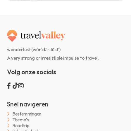
wanderlust (wŏn′dər-lŭst′)
A very strong or irresistible impulse to travel.
Volg onze socials
Snel navigeren
Bestemmingen
Thema’s
Roadtrip