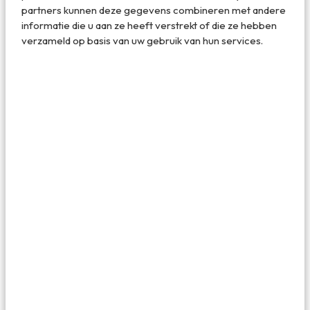
partners kunnen deze gegevens combineren met andere
informatie die u aan ze heeft verstrekt of die ze hebben
verzameld op basis van uw gebruik van hun services.
Kunstwerkjes zijn het, de gerechten die je tijdens het
menu van de chef op je bord krijgt.