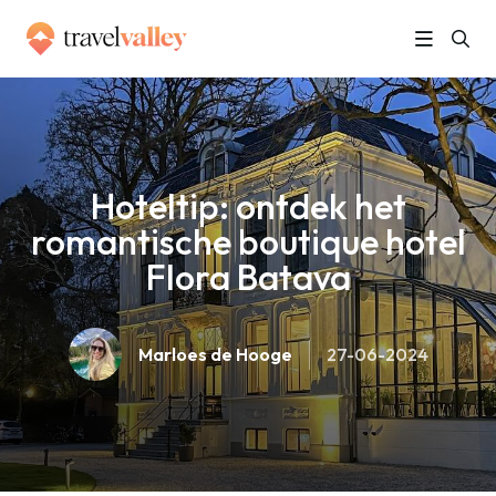
»
Home
Hoteltip: ontdek het romantische boutique hotel Flora Batava
Hoteltip: ontdek het
romantische boutique hotel
Flora Batava
Marloes de Hooge
27-06-2024