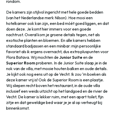
rondom.
De kamers zijn stijlvol ingericht met hele goede bedden
(van het Nederlandse merk Nilson). Hoe mooi een
hotelkamer ook kan zijn, een bed móét goed liggen, en dat
doen deze. Je komt hier immers voor een goede
nachtrust. Overal kom je groene details tegen, net als
exotische planten en bloemen. En alle kamers hebben
standaard badjassen en een minibar: mijn persoonlijke
favoriet als ik ergens overnacht, dus extra pluspunten voor
Flora Batava. Wij mochten de
Junior Suite
en de
Superior Room
proberen. In de Junior Suite slaap je in de
nok van de villa, met mooie houten balken en oude details.
Je kijkt ook nog eens uit op de Vecht. Ik zou ‘m boeken als
deze kamer vrij is! Ook de Superior Room is een plaatje.
Wij sliepen recht boven het restaurant, in de oude villa
inclusief een weids uitzicht op het landgoed en de rivier de
Vecht. De kamer is lekker ruim, met een apart toilet, fijn
zitje en dat geweldige bed waar je je al op verheugt bij
binnenkomst.