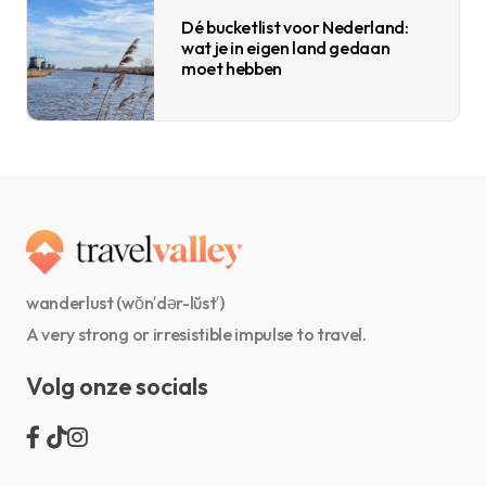
Dé bucketlist voor Nederland:
wat je in eigen land gedaan
moet hebben
wanderlust (wŏn′dər-lŭst′)
A very strong or irresistible impulse to travel.
Volg onze socials