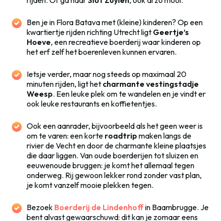
rijden. Of ga naar
Slot Zuylen
, ook al zo mooi.
Ben je in Flora Batava met (kleine) kinderen? Op een
kwartiertje rijden richting Utrecht ligt
Geertje’s
Hoeve
, een recreatieve boerderij waar kinderen op
het erf zelf het boerenleven kunnen ervaren.
Ietsje verder, maar nog steeds op maximaal 20
minuten rijden, ligt het
charmante vestingstadje
Weesp
. Een leuke plek om te wandelen en je vindt er
ook leuke restaurants en koffietentjes.
Ook een aanrader, bijvoorbeeld als het geen weer is
om te varen: een korte
roadtrip
maken langs de
rivier de Vecht en door de charmante kleine plaatsjes
die daar liggen. Van oude boerderijen tot sluizen en
eeuwenoude bruggen: je komt het allemaal tegen
onderweg. Rij gewoon lekker rond zonder vast plan,
je komt vanzelf mooie plekken tegen.
Bezoek
Boerderij de Lindenhoff
in Baambrugge. Je
bent alvast gewaarschuwd: dit kan je zomaar eens