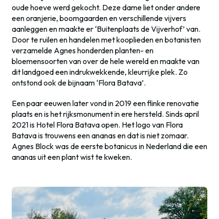
oude hoeve werd gekocht. Deze dame liet onder andere
een oranjerie, boomgaarden en verschillende vijvers
aanleggen en maakte er ‘Buitenplaats de Vijverhof’ van.
Door te ruilen en handelen met kooplieden en botanisten
verzamelde Agnes honderden planten- en
bloemensoorten van over de hele wereld en maakte van
dit landgoed een indrukwekkende, kleurrijke plek. Zo
ontstond ook de bijnaam ‘Flora Batava’.
Een paar eeuwen later vond in 2019 een flinke renovatie
plaats en is het rijksmonument in ere hersteld. Sinds april
2021 is Hotel Flora Batava open. Het logo van Flora
Batava is trouwens een ananas en dat is niet zomaar.
Agnes Block was de eerste botanicus in Nederland die een
ananas uit een plant wist te kweken.