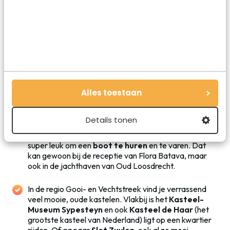
Van voorgerecht tot nagerecht: alles uit de keuken van
restaurant Bloei is even smaakvol
Doen in de omgeving van Flora Batava
Wil je een weekendje weg en ga je overnachten in Flora
Batava? Er zijn veel leuke dingen te doen in de omgeving!
Alles toestaan
Tips om te doen komen altijd van pas.
Details tonen
De Loosdrechtse plassen liggen op een steenworp
afstand van Flora Batava. Op zonnige dagen is het
super leuk om een
boot te huren
en te varen. Dat
kan gewoon bij de receptie van Flora Batava, maar
ook in de jachthaven van Oud Loosdrecht.
In de regio Gooi- en Vechtstreek vind je verrassend
veel mooie, oude kastelen. Vlakbij is het
Kasteel-
Museum Sypesteyn
en ook
Kasteel de Haar
(het
grootste kasteel van Nederland) ligt op een kwartier