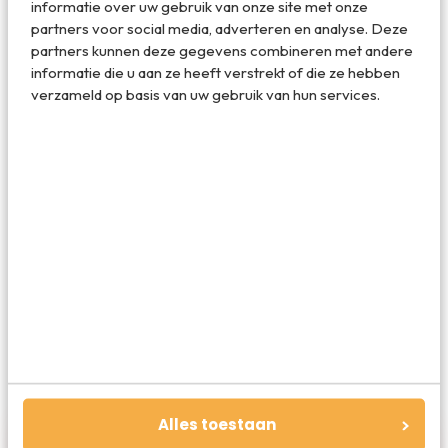
informatie over uw gebruik van onze site met onze
ook huisjes voor grote groepen of huisjes waar je huisdier
partners voor social media, adverteren en analyse. Deze
mee mag. Veel plezier!
partners kunnen deze gegevens combineren met andere
informatie die u aan ze heeft verstrekt of die ze hebben
verzameld op basis van uw gebruik van hun services.
Deel dit artikel
Deel via E-mail
Deel op WhatsApp
Alles toestaan