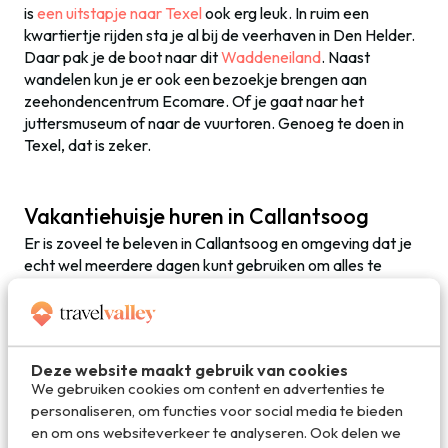
is
een uitstapje naar Texel
ook erg leuk. In ruim een
kwartiertje rijden sta je al bij de veerhaven in Den Helder.
Daar pak je de boot naar dit
Waddeneiland
. Naast
wandelen kun je er ook een bezoekje brengen aan
zeehondencentrum Ecomare. Of je gaat naar het
juttersmuseum of naar de vuurtoren. Genoeg te doen in
Texel, dat is zeker.
Vakantiehuisje huren in Callantsoog
Er is zoveel te beleven in Callantsoog en omgeving dat je
echt wel meerdere dagen kunt gebruiken om alles te
verkennen. Dus wij weten het wel!
Vakantiehuis
Callantsoog
! Door een bungalow of huisje te huren geniet
je extra lang van alle activiteiten en kun je lekker op je
gemakje doen. Terrasje hier, etentje daar, rustig relaxen
Deze website maakt gebruik van cookies
en spannende activiteiten. Neem eens een kijkje bij
We gebruiken cookies om content en advertenties te
reisbureau LekkerNaarZee, specialist in omgeving
personaliseren, om functies voor social media te bieden
Callantsoog. Zo vind je zeker weten een vakantiehuisje
en om ons websiteverkeer te analyseren. Ook delen we
dat perfect aansluit bij je wensen en gezelschap. Er zijn