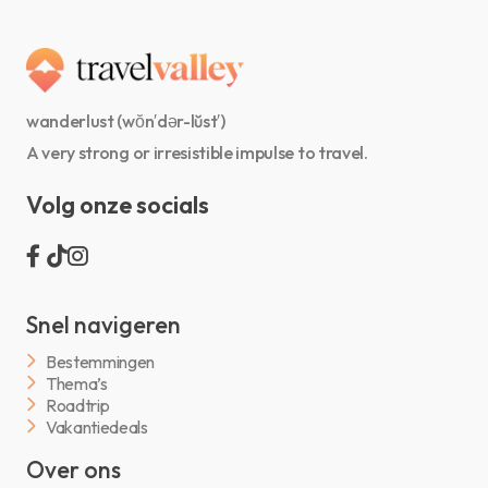
wanderlust (wŏn′dər-lŭst′)
A very strong or irresistible impulse to travel.
Volg onze socials
Snel navigeren
Bestemmingen
Thema’s
Roadtrip
Vakantiedeals
Over ons