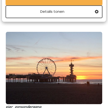
Details tonen
pier_suites_8
pier_zonsondergang