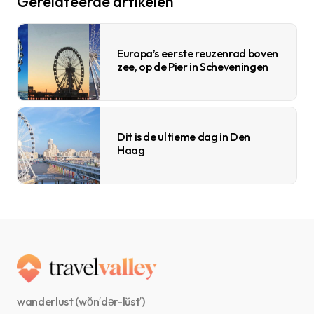
Gerelateerde artikelen
Europa’s eerste reuzenrad boven
zee, op de Pier in Scheveningen
Dit is de ultieme dag in Den
Haag
wanderlust (wŏn′dər-lŭst′)