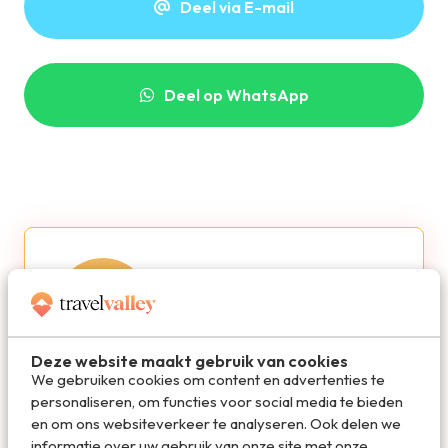
Deel via E-mail
Deel op WhatsApp
Deze website maakt gebruik van cookies
We gebruiken cookies om content en advertenties te
Redactie Travelvalley
personaliseren, om functies voor social media te bieden
en om ons websiteverkeer te analyseren. Ook delen we
De redactie van Travelvalley houd je op de
informatie over uw gebruik van onze site met onze