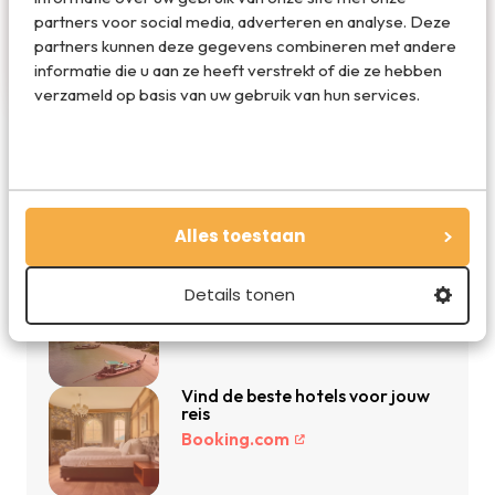
hoogte van reisnieuws en trends in de reiswereld.
partners voor social media, adverteren en analyse. Deze
Volg ons ook via TikTok, Facebook en Instagram
partners kunnen deze gegevens combineren met andere
en mis niets!
informatie die u aan ze heeft verstrekt of die ze hebben
verzameld op basis van uw gebruik van hun services.
De beste reisdeals van dit moment
Alles toestaan
Vakantie 2026: de beste
Details tonen
vakanties en aanbiedingen
Vakantiediscounter.nl
Vind de beste hotels voor jouw
reis
Booking.com