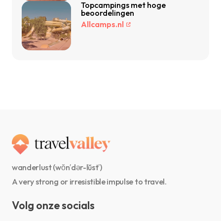
Topcampings met hoge
beoordelingen
Allcamps.nl
wanderlust (wŏn′dər-lŭst′)
A very strong or irresistible impulse to travel.
Volg onze socials