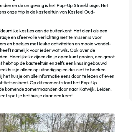
 Leiden en de omgeving is het Pop-Up Streekhuisje. Het
dens onze trip in de kasteeltuin van Kasteel Oud-
urrijke kastjes aan de buitenkant. Het dient als een
sje en sfeervolle verlichting niet te missen is voor
ders en boekjes met leuke activiteiten en mooie wandel-
 heeft namelijk voor ieder wat wils. Ook over de
n. Heerlijke kozijnen die je open kunt gooien, een groot
cht hebt op de kasteeltuin en zelfs een knus ingebouwd
eekhuisje alleen op uitnodiging en dus niet te boeken.
j het huisje om alle informatie eens door te lezen of even
 of fietsen bent. Op dit moment staat het Pop-Up
st de komende zomermaanden door naar Katwijk, Leiden,
t spot je het huisje daar een keer!