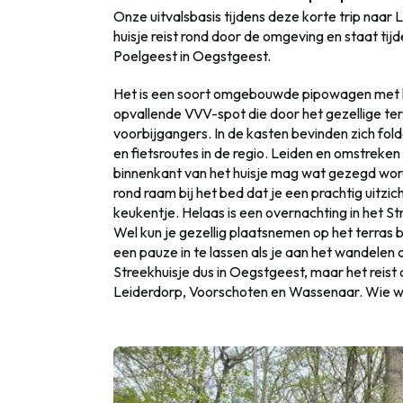
Onze uitvalsbasis tijdens deze korte trip naar
huisje reist rond door de omgeving en staat tij
Poelgeest in Oegstgeest.
Het is een soort omgebouwde pipowagen met kle
opvallende VVV-spot die door het gezellige terra
voorbijgangers. In de kasten bevinden zich fol
en fietsroutes in de regio. Leiden en omstreken
binnenkant van het huisje mag wat gezegd worde
rond raam bij het bed dat je een prachtig uitzi
keukentje. Helaas is een overnachting in het Str
Wel kun je gezellig plaatsnemen op het terras bi
een pauze in te lassen als je aan het wandelen
Streekhuisje dus in Oegstgeest, maar het rei
Leiderdorp, Voorschoten en Wassenaar. Wie wee