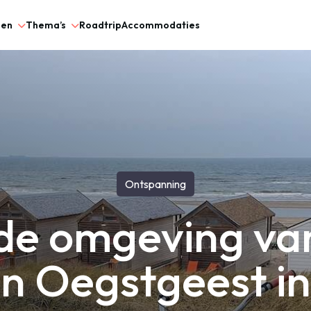
gen
Thema’s
Roadtrip
Accommodaties
Ontspanning
de omgeving van
en Oegstgeest in