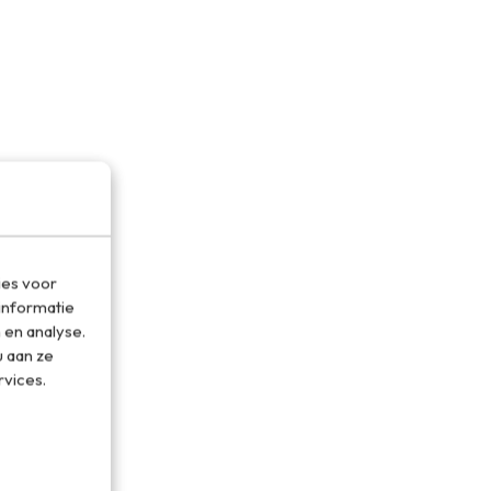
ies voor
informatie
 en analyse.
 aan ze
rvices.