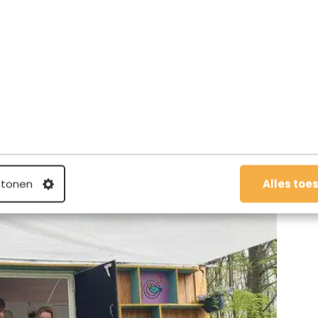
eving te ontdekken
 tonen
Alles toe