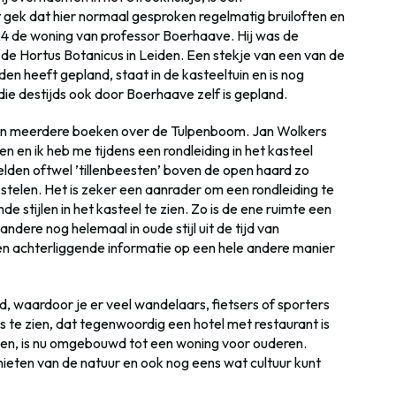
 gek dat hier normaal gesproken regelmatig bruiloften en
724 de woning van professor Boerhaave. Hij was de
 de Hortus Botanicus in Leiden. Een stekje van een van de
iden heeft gepland, staat in de kasteeltuin en is nog
ie destijds ook door Boerhaave zelf is gepland.
t in meerdere boeken over de Tulpenboom. Jan Wolkers
n en ik heb me tijdens een rondleiding in het kasteel
elden oftwel ’tillenbeesten’ boven de open haard zo
 stelen. Het is zeker een aanrader om een rondleiding te
nde stijlen in het kasteel te zien. Zo is de ene ruimte een
dere nog helemaal in oude stijl uit de tijd van
en achterliggende informatie op een hele andere manier
d, waardoor je er veel wandelaars, fietsers of sporters
is te zien, dat tegenwoordig een hotel met restaurant is
den, is nu omgebouwd tot een woning voor ouderen.
ieten van de natuur en ook nog eens wat cultuur kunt