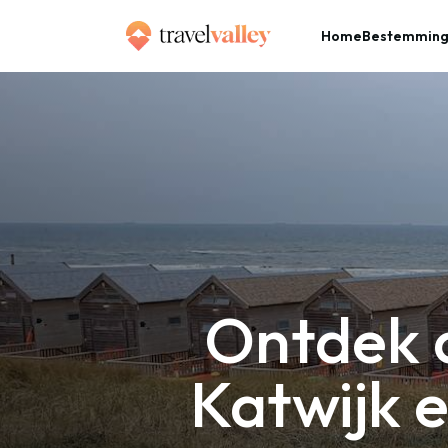
Home
Bestemmin
»
Home
Ontdek de omgeving van Leiden, Katwijk en Oegstgeest in 2 dagen!
Ontdek 
Katwijk 