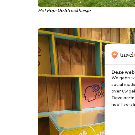
Het Pop-Up Streekhuisje
Deze webs
We gebruike
social medi
over uw geb
Deze partn
heeft verst