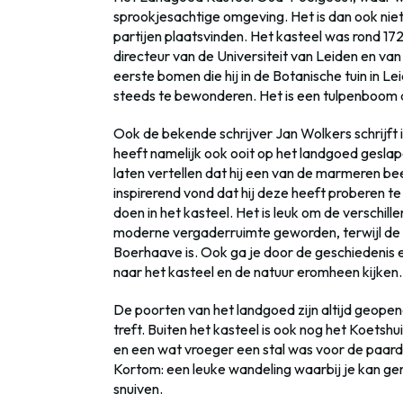
sprookjesachtige omgeving. Het is dan ook niet
partijen plaatsvinden. Het kasteel was rond 1
directeur van de Universiteit van Leiden en van
eerste bomen die hij in de Botanische tuin in Le
steeds te bewonderen. Het is een tulpenboom d
Ook de bekende schrijver Jan Wolkers schrijf
heeft namelijk ook ooit op het landgoed geslape
laten vertellen dat hij een van de marmeren be
inspirerend vond dat hij deze heeft proberen te
doen in het kasteel. Het is leuk om de verschille
moderne vergaderruimte geworden, terwijl de an
Boerhaave is. Ook ga je door de geschiedenis 
naar het kasteel en de natuur eromheen kijken.
De poorten van het landgoed zijn altijd geopen
treft. Buiten het kasteel is ook nog het Koetshu
en een wat vroeger een stal was voor de paar
Kortom: een leuke wandeling waarbij je kan gen
snuiven.