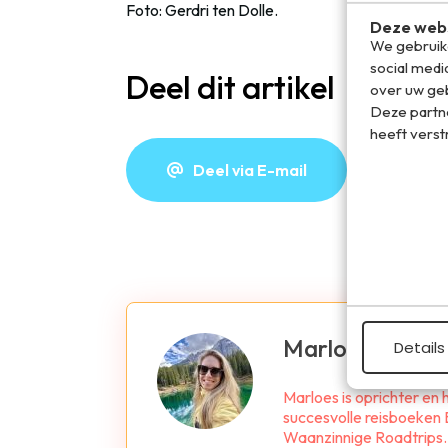
Foto: Gerdri ten Dolle.
Deze webs
We gebruike
social medi
Deel dit artikel
over uw geb
Deze partn
heeft verst
Deel via E-mail
De
Marloes de Ho
Details
Marloes is oprichter en
succesvolle reisboeken B
Waanzinnige Roadtrips. Z