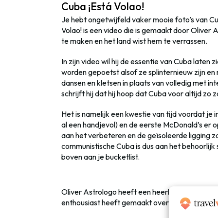
Cuba ¡Está Volao!
Je hebt ongetwijfeld vaker mooie foto’s van Cu
Volao! is een video die is gemaakt door Oliver 
te maken en het land wist hem te verrassen.
In zijn video wil hij de essentie van Cuba laten
worden gepoetst alsof ze splinternieuw zijn e
dansen en kletsen in plaats van volledig met int
schrijft hij dat hij hoop dat Cuba voor altijd zo z
Het is namelijk een kwestie van tijd voordat je i
al een handjevol) en de eerste McDonald’s er 
aan het verbeteren en de geïsoleerde ligging z
communistische Cuba is dus aan het behoorlijk 
boven aan je bucketlist.
Oliver Astrologo heeft een heerlijke video wete
enthousiast heeft gemaakt over een reis naar 