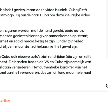
ba hebt gezien, maar deze video is uniek. Cuba ¡Está
Astrologo. Hij reisde naar Cuba om deze kleurrijke video
 zien: sigaren worden met de hand gerold, oude auto’s
n mensen genieten hier nog van samenkomen op straat,
ernet en social media bezig te zijn. Onder zijn video
al blijven, maar dat zal helaas niet het geval zijn.
n Cuba ook nieuwe auto’s ziet rondrijden (die zijn er zelfs
opent. De banden tussen de VS en Cuba zijn namelijk wat
al gaan veranderen. Het authentieke karakter van het
snel aan het veranderen, dus zet dit land maar helemaal
n te maken, die mij in ieder geval nog weer wat extra
Cuba. En misschien jou ook wel?