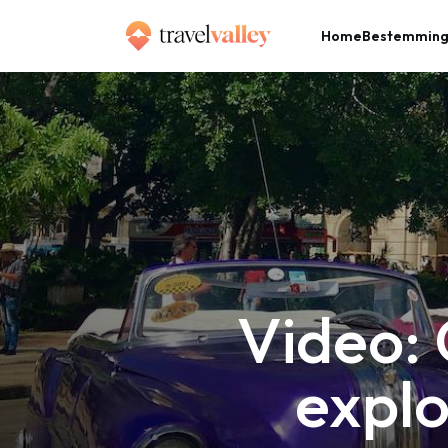
Home
Bestemmin
»
Home
Video: Cuba ¡Está Volao! is een explosie van kleur en sfeer
Video: 
explo