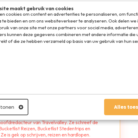
ite maakt gebruik van cookies
n cookies om content en advertenties te personaliseren, om funct
a te bieden en om ons websiteverkeer te analyseren. Ook delen we 
ruik van onze site met onze partners voor social media, adverteren
ers kunnen deze gegevens combineren met andere informatie die u
rekt of die ze hebben verzameld op basis van uw gebruik van hun se
el op WhatsApp
oge
 tonen
Alles toe
 hoofdredacteur van Travelvalley. Ze schreef de
ucketlist Reizen, Bucketlist Stedentrips en
e is gek op schrijven, reizen en hardlopen.