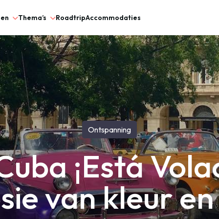
gen
Thema’s
Roadtrip
Accommodaties
Ontspanning
Cuba ¡Está Volao
sie van kleur en