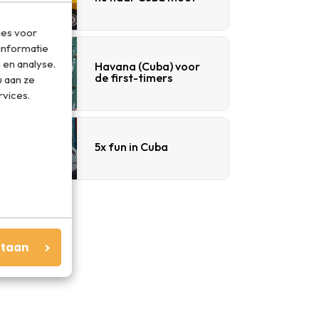
ies voor
informatie
 en analyse.
Havana (Cuba) voor
de first-timers
 aan ze
rvices.
5x fun in Cuba
staan