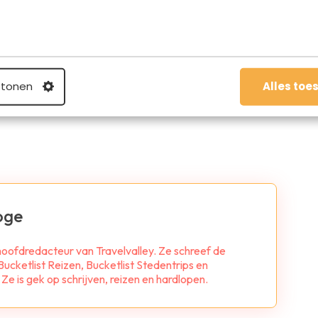
 tonen
Alles toe
el op WhatsApp
oge
 hoofdredacteur van Travelvalley. Ze schreef de
ucketlist Reizen, Bucketlist Stedentrips en
e is gek op schrijven, reizen en hardlopen.