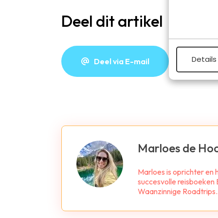
Deel dit artikel
Details
Deel via E-mail
De
Marloes de Ho
Marloes is oprichter en
succesvolle reisboeken B
Waanzinnige Roadtrips. Z