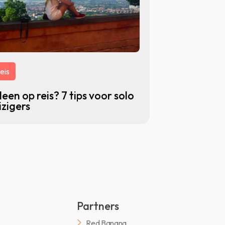
eis
leen op reis? 7 tips voor solo
izigers
Partners
Red Banana