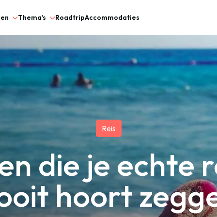
gen
Thema’s
Roadtrip
Accommodaties
Reis
en die je echte r
ooit hoort zegg