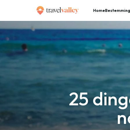
Home
Bestemmin
»
Home
25 dingen die je echte reizigers nooit hoort zeggen
25 ding
n