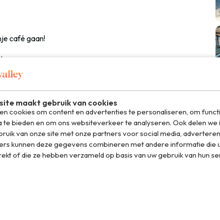
je café gaan!
eten.
even we niet met ze te praten!
ite maakt gebruik van cookies
n cookies om content en advertenties te personaliseren, om funct
ist.
a te bieden en om ons websiteverkeer te analyseren. Ook delen we 
ruik van onze site met onze partners voor social media, adverteren
ers kunnen deze gegevens combineren met andere informatie die u
rekt of die ze hebben verzameld op basis van uw gebruik van hun se
n kamer liggen?!
nsen?
an het Gardameer!