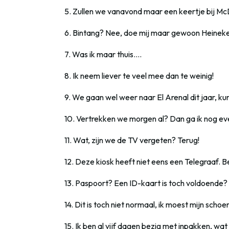
5. Zullen we vanavond maar een keertje bij M
6. Bintang? Nee, doe mij maar gewoon Heineke
7. Was ik maar thuis….
8. Ik neem liever te veel mee dan te weinig!
9. We gaan wel weer naar El Arenal dit jaar, 
10. Vertrekken we morgen al? Dan ga ik nog eve
11. Wat, zijn we de TV vergeten? Terug!
12. Deze kiosk heeft niet eens een Telegraaf. Be
13. Paspoort? Een ID-kaart is toch voldoende?
14. Dit is toch niet normaal, ik moest mijn schoe
15. Ik ben al vijf dagen bezig met inpakken, wat 