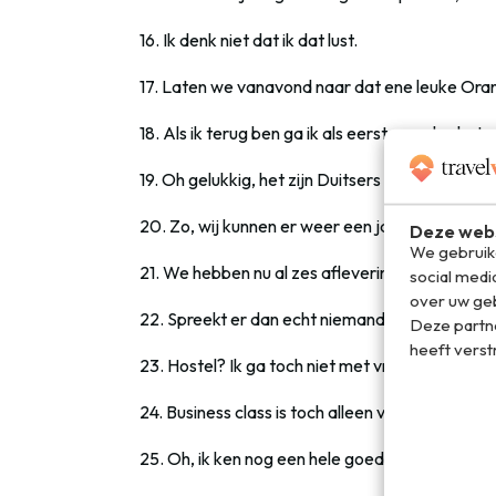
16. Ik denk niet dat ik dat lust.
17. Laten we vanavond naar dat ene leuke Oran
18. Als ik terug ben ga ik als eerste een kroket 
19. Oh gelukkig, het zijn Duitsers naast ons. Ho
20. Zo, wij kunnen er weer een jaar tegenaan.
Deze webs
We gebruike
21. We hebben nu al zes afleveringen GTST gem
social medi
over uw geb
22. Spreekt er dan echt niemand Engels hier?
Deze partn
heeft verst
23. Hostel? Ik ga toch niet met vreemden op ee
24. Business class is toch alleen voor zakenme
25. Oh, ik ken nog een hele goede snackbar a