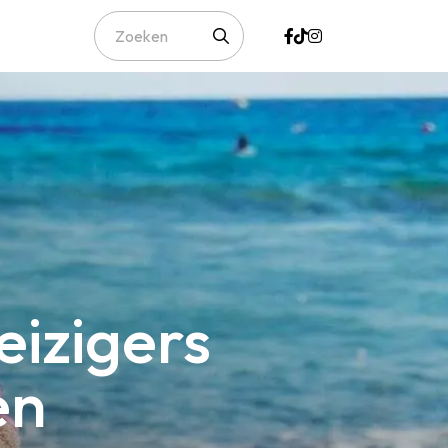
eizigers
en