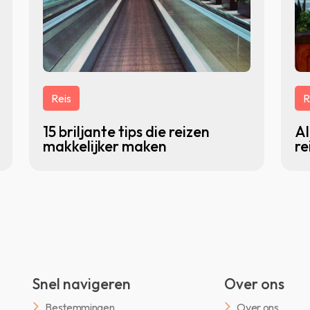
Reis
R
15 briljante tips die reizen
Al
makkelijker maken
re
Snel navigeren
Over ons
Bestemmingen
Over ons