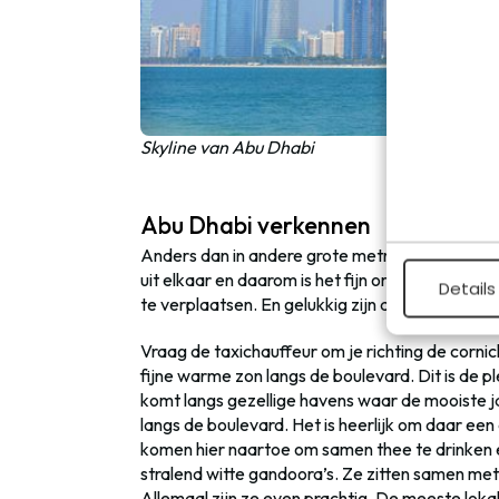
Skyline van Abu Dhabi
Abu Dhabi verkennen
Anders dan in andere grote metropolen is het ni
uit elkaar en daarom is het fijn om een taxi of
Details
te verplaatsen. En gelukkig zijn de taxi’s betaa
Vraag de taxichauffeur om je richting de corni
fijne warme zon langs de boulevard. Dit is de pl
komt langs gezellige havens waar de mooiste ja
langs de boulevard. Het is heerlijk om daar een
komen hier naartoe om samen thee te drinken e
stralend witte gandoora’s. Ze zitten samen me
Allemaal zijn ze even prachtig. De meeste lo