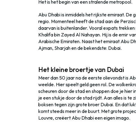
Het is het begin van een stralende metropool.
Abu Dhabi is inmiddels het rijkste emiraat. De
regio. Momenteel heeft de stad aan de Perzisc
daarvan is buitenlander. Vooral expats trekken
Khalifa bin Zayed Al Nahayan. Hij is de emir v
Arabische Emiraten. Naast het emiraat Abu Dha
Ajman, Sharjah en de bekendste: Dubai.
Het kleine broertje van Dubai
Meer dan 50 jaar na de eerste olievondst is 
weelde. Hier speelt geld geen rol. De wolkenkr
scheuren door de stad en shoppen doe je hier i
je een stukje door de stad rijdt. Aan alles is te
boksen tegen zijn grote broer Dubai. En dat luk
komt steeds meer in de buurt. Met grote proje
Louvre, creëert Abu Dhabi een eigen imago.