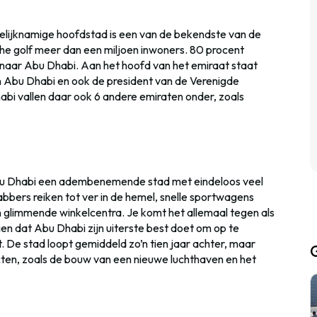
 gelijknamige hoofdstad is een van de bekendste van de
he golf meer dan een miljoen inwoners. 80 procent
 naar Abu Dhabi. Aan het hoofd van het emiraat staat
an Abu Dhabi en ook de president van de Verenigde
bi vallen daar ook 6 andere emiraten onder, zoals
Abu Dhabi een adembenemende stad met eindeloos veel
abbers reiken tot ver in de hemel, snelle sportwagens
n glimmende winkelcentra. Je komt het allemaal tegen als
 zien dat Abu Dhabi zijn uiterste best doet om op te
t. De stad loopt gemiddeld zo’n tien jaar achter, maar
cten, zoals de bouw van een nieuwe luchthaven en het