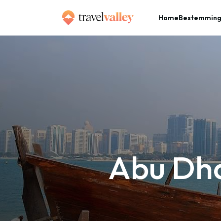
Home
Bestemmin
»
Home
Abu Dhabi: stad van ongekende luxe
Abu Dha