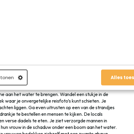
et fijn om Abu Dhabi per voet te verkennen. Alles ligt ver
 auto te huren om je van het ene stadsdeel naar het andere
 tonen
Alles toe
lbaar.
che aan het water te brengen. Wandel een stukje in de
ek waar je onvergetelijke reisfoto’s kunt schieten. Je
chten liggen. Ga even uitrusten op een van de strandjes
 drankje te bestellen en mensen te kijken. De locals
n verse dadels te eten. Je ziet verzorgde mannen in
t hun vrouw in de schaduw onder een boom aan het water.
kale vrouwen bedekken zichzelf met een zwarte abaya