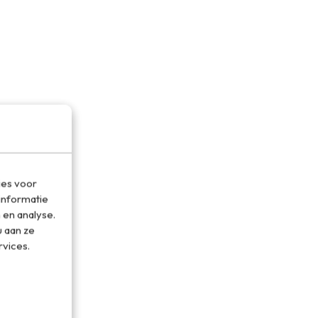
ies voor
informatie
 en analyse.
 aan ze
rvices.