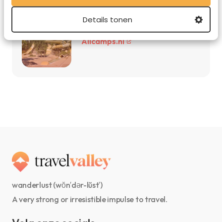
Details tonen
Topcampings met hoge
beoordelingen
Allcamps.nl
wanderlust (wŏn′dər-lŭst′)
A very strong or irresistible impulse to travel.