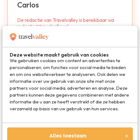
Carlos
De redactie van Travelvalley is bereikbaar via
redactie@travelvalley.nl.
Deze website maakt gebruik van cookies
We gebruiken cookies om content en advertenties te
personaliseren, om functies voor social media te bieden
De beste reisdeals van dit moment
en om ons websiteverkeer te analyseren. Ook delen we
informatie over uw gebruik van onze site met onze
partners voor social media, adverteren en analyse. Deze
Vakantie 2026: de beste
partners kunnen deze gegevens combineren met andere
vakanties en aanbiedingen
informatie die u aan ze heeft verstrekt of die ze hebben
Vakantiediscounter.nl
verzameld op basis van uw gebruik van hun services.
Vind de beste hotels voor jouw
reis
Booking.com
Alles toestaan