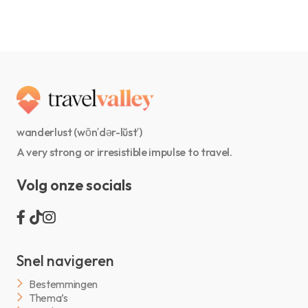
wanderlust (wŏn′dər-lŭst′)
A very strong or irresistible impulse to travel.
Volg onze socials
Snel navigeren
Bestemmingen
Thema’s