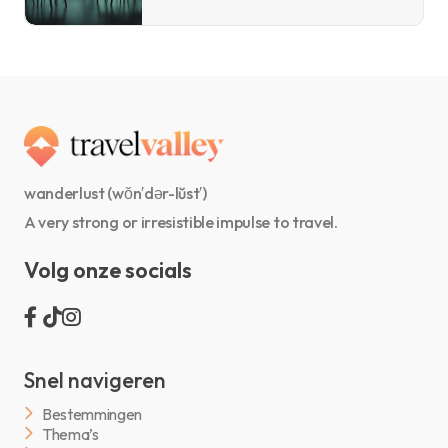
wanderlust (wŏn′dər-lŭst′)
A very strong or irresistible impulse to travel.
Volg onze socials
Snel navigeren
Bestemmingen
Thema’s