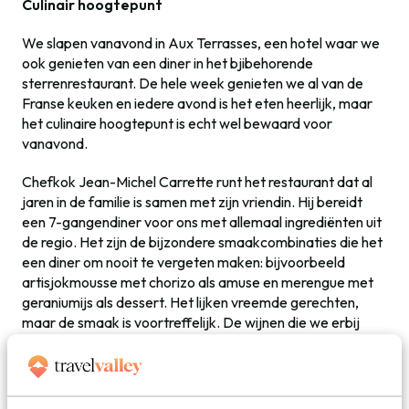
Culinair hoogtepunt
We slapen vanavond in Aux Terrasses, een hotel waar we
ook genieten van een diner in het bjibehorende
sterrenrestaurant. De hele week genieten we al van de
Franse keuken en iedere avond is het eten heerlijk, maar
het culinaire hoogtepunt is echt wel bewaard voor
vanavond.
Chefkok Jean-Michel Carrette runt het restaurant dat al
jaren in de familie is samen met zijn vriendin. Hij bereidt
een 7-gangendiner voor ons met allemaal ingrediënten uit
de regio. Het zijn de bijzondere smaakcombinaties die het
een diner om nooit te vergeten maken: bijvoorbeeld
artisjokmousse met chorizo als amuse en merengue met
geraniumijs als dessert. Het lijken vreemde gerechten,
maar de smaak is voortreffelijk. De wijnen die we erbij
drinken zijn verrukkelijk en matchen perfect met de
gerechten. We zijn echt even in ‘
food heaven’.
Na afloop
van het diner komt Jean-Michel ons even gedag zeggen
en mogen we natuurlijk even met deze sterrenkok op de