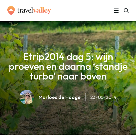
»
Home
Etrip2014 dag 5: wijn proeven en daarna ‘standje turbo’ naar boven
Etrip2014 dag 5: wijn
proeven en daarna ‘standje
turbo’ naar boven
Marloes de Hooge
23-05-2014