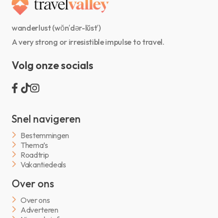
wanderlust (wŏn′dər-lŭst′)
A very strong or irresistible impulse to travel.
Volg onze socials
Snel navigeren
Bestemmingen
Thema’s
Roadtrip
Vakantiedeals
Over ons
Over ons
Adverteren