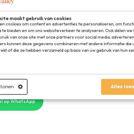
nsen maken maandelijks actief gebruik van de wereldwijde
ite maakt gebruik van cookies
ken introduceert Facebook ‘A Look Back’. Hiermee
n cookies om content en advertenties te personaliseren, om funct
of fotocollectie te zien krijgen met de grootste
a te bieden en om ons websiteverkeer te analyseren. Ook delen we 
ebook’s manier om te bedanken.
ruik van onze site met onze partners voor social media, adverteren
ers kunnen deze gegevens combineren met andere informatie die u
ren tijdens je gebruik van Facebook afgelopen jaren?
rekt of die ze hebben verzameld op basis van uw gebruik van hun se
 tonen
Alles toe
el op WhatsApp