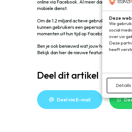
online via Facebook. Al meer dan 1 miljard me
mobiele dienst.
Deze webs
Om de 1.2 miljard actieve gebruikers te bedan
We gebruike
kunnen gebruikers een gepersonaliseerde video 
social medi
momenten uit hun tijd op Facebook. Dit is Fac
over uw geb
Deze partn
Ben je ook benieuwd wat jouw hoogtepunten wa
heeft verst
Bekijk dan hier de nieuwe feature.
Deel dit artikel
Details
Deel via E-mail
De