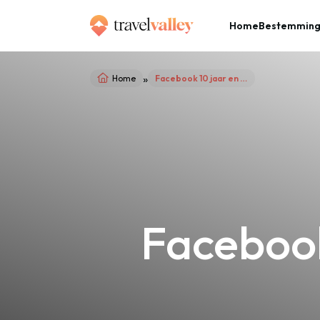
Home
Bestemmin
»
Home
Facebook 10 jaar en altijd mee op reis!
Facebook