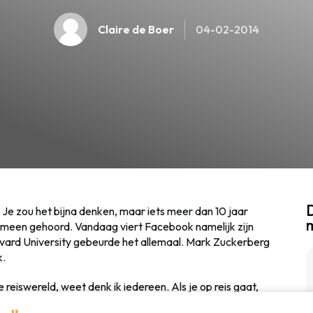
Claire de Boer
04-02-2014
D
Je zou het bijna denken, maar iets meer dan 10 jaar
omeen gehoord. Vandaag viert Facebook namelijk zijn
vard University gebeurde het allemaal. Mark Zuckerberg
k.
reiswereld, weet denk ik iedereen. Als je op reis gaat,
 of een check-in en ook je reisfoto’s verschijnen vaak