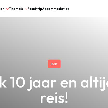
gen
Thema’s
Roadtrip
Accommodaties
Reis
 10 jaar en alti
reis!