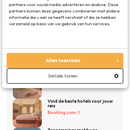
hoogte van reisnieuws en trends in de reiswereld.
partners voor social media, adverteren en analyse. Deze
Volg ons ook via TikTok, Facebook en Instagram
partners kunnen deze gegevens combineren met andere
en mis niets!
informatie die u aan ze heeft verstrekt of die ze hebben
verzameld op basis van uw gebruik van hun services.
De beste reisdeals van dit moment
Alles toestaan
Vakantie 2026: de beste
Details tonen
vakanties en aanbiedingen
Vakantiediscounter.nl
Vind de beste hotels voor jouw
reis
Booking.com