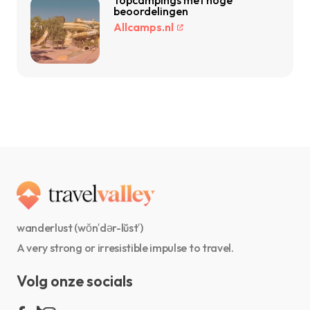
Topcampings met hoge
beoordelingen
Allcamps.nl
wanderlust (wŏn′dər-lŭst′)
A very strong or irresistible impulse to travel.
Volg onze socials