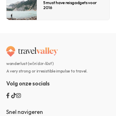
5 must have reisgadgets voor
2016
wanderlust (wŏn′dər-lŭst′)
A very strong or irresistible impulse to travel.
Volg onze socials
Snel navigeren