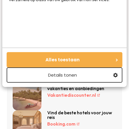
Marloes is oprichter en hoofdredacteur van
Travelvalley. Ze schreef de succesvolle
reisboeken Bucketlist Reizen, Bucketlist
Stedentrips en Waanzinnige Roadtrips. Ze is gek
op schrijven, reizen en hardlopen.
Alles toestaan
De beste reisdeals van dit moment
Details tonen
Vakantie 2026: de beste
vakanties en aanbiedingen
Vakantiediscounter.nl
Vind de beste hotels voor jouw
reis
Booking.com