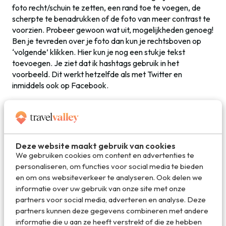
foto recht/schuin te zetten, een rand toe te voegen, de
scherpte te benadrukken of de foto van meer contrast te
voorzien. Probeer gewoon wat uit, mogelijkheden genoeg!
Ben je tevreden over je foto dan kun je rechtsboven op
‘volgende’ klikken. Hier kun je nog een stukje tekst
toevoegen. Je ziet dat ik hashtags gebruik in het
voorbeeld. Dit werkt hetzelfde als met Twitter en
inmiddels ook op Facebook.
Dit doe je om meer reacties en followers te krijgen. Je
kunt de foto ook een locatie geven, mensen toevoegen en
uiteraard delen via onder andere Facebook en Twitter.
Ben je klaar dan kun je de foto gaan delen met de rest van
Deze website maakt gebruik van cookies
de wereld!
We gebruiken cookies om content en advertenties te
personaliseren, om functies voor social media te bieden
Ben je op zoek naar nog meer leuke travel-accounts op
en om ons websiteverkeer te analyseren. Ook delen we
Instagram, lees dan ook
onze blogpost
over ‘Reisbloggers
informatie over uw gebruik van onze site met onze
die je moet volgen op Instagram’.
partners voor social media, adverteren en analyse. Deze
partners kunnen deze gegevens combineren met andere
informatie die u aan ze heeft verstrekt of die ze hebben