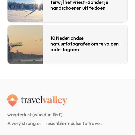
terwijl het vriest - zonder je
handschoenen uit te doen
10 Nederlandse
natuurfotografen om te volgen
op Instagram
wanderlust (wŏn′dər-lŭst′)
A very strong or irresistible impulse to travel.