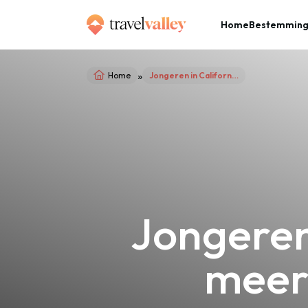
Home
Bestemmin
»
Home
Jongeren in Californië mogen niet meer onder de zonnebank
Jongeren
meer