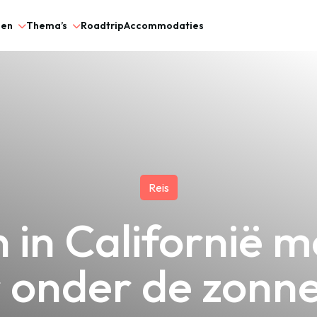
gen
Thema’s
Roadtrip
Accommodaties
Reis
 in Californië m
 onder de zonn