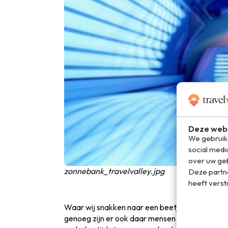
Deze webs
We gebruike
social medi
over uw geb
zonnebank_travelvalley.jpg
Deze partn
heeft verst
Waar wij snakken naar een beetje
zon
, hebben
genoeg zijn er ook daar mensen die toch graag