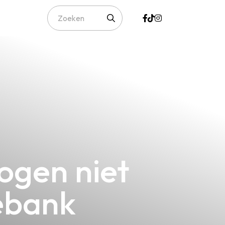
ogen niet
ebank