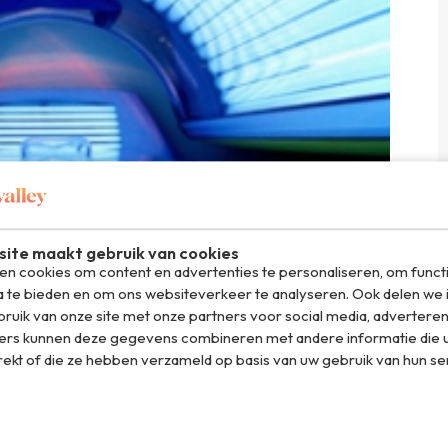
ite maakt gebruik van cookies
n cookies om content en advertenties te personaliseren, om funct
a te bieden en om ons websiteverkeer te analyseren. Ook delen we 
ruik van onze site met onze partners voor social media, adverteren
ers kunnen deze gegevens combineren met andere informatie die u
rekt of die ze hebben verzameld op basis van uw gebruik van hun se
 ze er in
Californië
meer dan genoeg van. Vreemd
 onder de zonnebank gaan. Maar dat is vanaf 1 januari