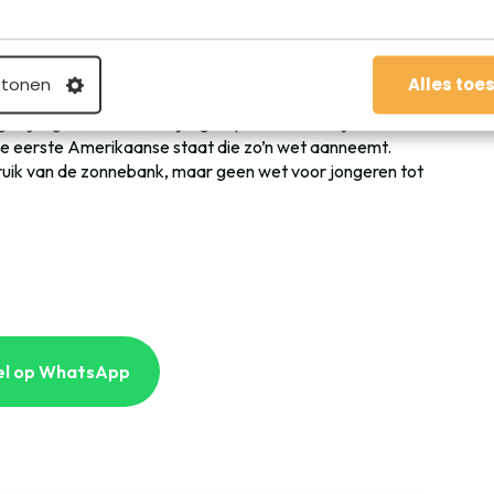
et meer onder de zonnebank, alsdus
de BBC
. De
ekend. “Jongeren moeten worden beschermd tegen het
 tonen
Alles toe
s. De wet is er nu ook al, maar dan geldt deze voor
n jongeren in de leeftijdsgroep van 15 tot 17 jaar alleen
de eerste Amerikaanse staat die zo’n wet aanneemt.
ruik van de zonnebank, maar geen wet voor jongeren tot
el op WhatsApp