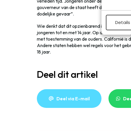
verleden tijd. Jongeren onder de 10 mogen ni
gouverneur van de staat heeft de wet al get
dodelijke gevaar”.
Details
Wie denkt dat dit opzienbarend is, heeft het mi
jongeren tot en met 14 jaar. Op dit moment moge
met toestemming van de ouders. Californië is 
Andere staten hebben wel regels voor het geb
18 jaar.
Deel dit artikel
Deel via E-mail
De